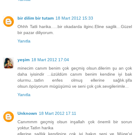
bir dilim bir tutam
18 Mart 2012 15:33
Ohhh Tatli harika…..bir okadarda ilginc.Eline saglik…Güzel
bir pazar diliyorum.
Yanıtla
yeşim
18 Mart 2012 17:04
minecim canım benim çok geçmiş olsun.dilerim şu an çok
daha iyisindir ...üzüldüm canım benim kendine iyi bak
olurmu...tatlın enfes olmuş ellerine sağlık.şifa
olsun.öpüyorum mügüşümü ve seni çok çok.sevgilerimle...
Yanıtla
Unknown
18 Mart 2012 17:11
Canımmm geçmiş olsun inşallah çok önemli bir sorun
yoktur.Tatlın harika
ellerine sağlık kendinize çok iyi bakın seni ve Müge'yi