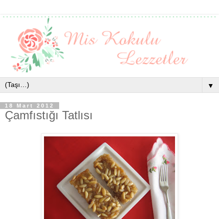
▼
18 Mart 2012
Çamfıstığı Tatlısı