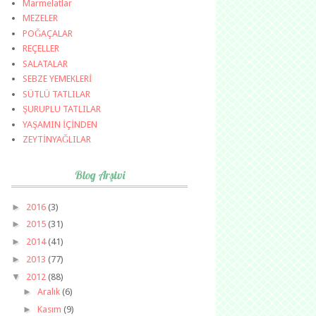
Marmelatlar
MEZELER
POĞAÇALAR
REÇELLER
SALATALAR
SEBZE YEMEKLERİ
SÜTLÜ TATLILAR
ŞURUPLU TATLILAR
YAŞAMIN İÇİNDEN
ZEYTİNYAĞLILAR
Blog Arşivi
►
2016
(3)
►
2015
(31)
►
2014
(41)
►
2013
(77)
▼
2012
(88)
►
Aralık
(6)
►
Kasım
(9)