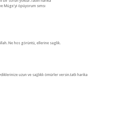
bir sorun yoktur.Tatlın harika
ni ve Müge'yi öpüyorum sımsı
lah. Ne hos görüntü, ellerine saglik.
diklerinize uzun ve sağlıklı ömürler versin.tatlı harika