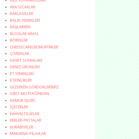
AİLE SOFRAMIZDAN
ARA SICAKLAR
BAKLAGİLLER
BALIK YEMEKLERİ
BAŞLARKEN
BLOGLAR ARASI
BÖREKLER
CHEESECAKELER;MUFFİNLER
ÇORBALAR
DAVET SOFRALARI
DENİZ ÜRÜNLERİ
ET YEMEKLERİ
ETKİNLİKLER
GEZERKEN GÖRDÜKLERİMİZ
GİRİT MUTFAĞINDAN
HAMUR İŞLERİ
İÇECEKLER
KAHVALTILIKLAR
KEKLER-PASTALAR
KURABİYELER
MAKARNA-PİLAVLAR