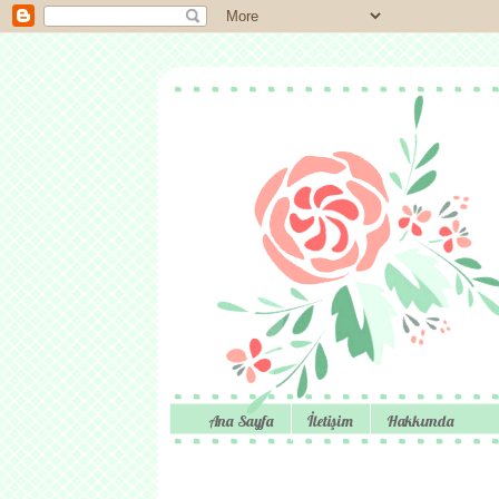
Ana Sayfa
İletişim
Hakkımda