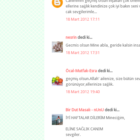
Canımmm geçmiş olsun inşallah çok önemli 
ellerine sağlık kendinize çok iyi bakın se
cak sevgilerimle...
18 Mart 2012 17:11
nesrin
dedi ki...
Gecmis olsun Mine abla, geride kalsin insal
18 Mart 2012 17:31
Öcal-Mutfak-Esra
dedi ki...
geçmiş olsun.Allah' ailenize, size bütün sev
görünüyor,ellerinize sağlık.
18 Mart 2012 19:40
Bir Dut Masalı - nUnU
dedi ki...
İYİ HAFTALAR DİLERİM Mineciğim,
ELİNE SAĞLIK CANIM
sevgiler.