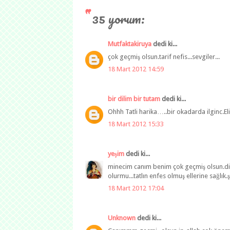
35 yorum:
Mutfaktakiruya
dedi ki...
çok geçmiş olsun.tarif nefis...sevgiler...
18 Mart 2012 14:59
bir dilim bir tutam
dedi ki...
Ohhh Tatli harika…..bir okadarda ilginc.E
18 Mart 2012 15:33
yeşim
dedi ki...
minecim canım benim çok geçmiş olsun.dile
olurmu...tatlın enfes olmuş ellerine sağlı
18 Mart 2012 17:04
Unknown
dedi ki...