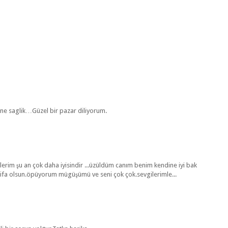
line saglik…Güzel bir pazar diliyorum.
rim şu an çok daha iyisindir ...üzüldüm canım benim kendine iyi bak
k.şifa olsun.öpüyorum mügüşümü ve seni çok çok.sevgilerimle...