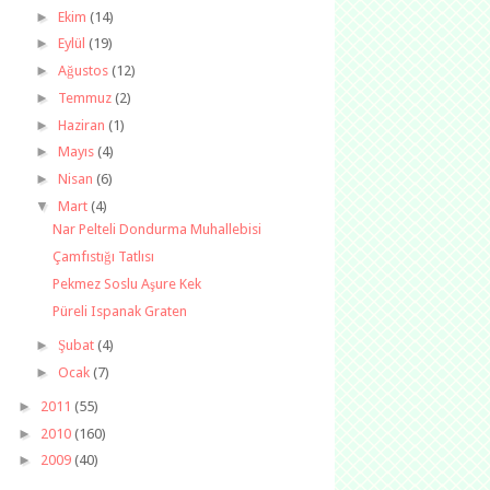
►
Ekim
(14)
►
Eylül
(19)
►
Ağustos
(12)
►
Temmuz
(2)
►
Haziran
(1)
►
Mayıs
(4)
►
Nisan
(6)
▼
Mart
(4)
Nar Pelteli Dondurma Muhallebisi
Çamfıstığı Tatlısı
Pekmez Soslu Aşure Kek
Püreli Ispanak Graten
►
Şubat
(4)
►
Ocak
(7)
►
2011
(55)
►
2010
(160)
►
2009
(40)