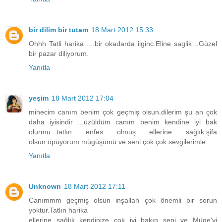
bir dilim bir tutam
18 Mart 2012 15:33
Ohhh Tatli harika…..bir okadarda ilginc.Eline saglik…Güzel
bir pazar diliyorum.
Yanıtla
yeşim
18 Mart 2012 17:04
minecim canım benim çok geçmiş olsun.dilerim şu an çok
daha iyisindir ...üzüldüm canım benim kendine iyi bak
olurmu...tatlın enfes olmuş ellerine sağlık.şifa
olsun.öpüyorum mügüşümü ve seni çok çok.sevgilerimle...
Yanıtla
Unknown
18 Mart 2012 17:11
Canımmm geçmiş olsun inşallah çok önemli bir sorun
yoktur.Tatlın harika
ellerine sağlık kendinize çok iyi bakın seni ve Müge'yi