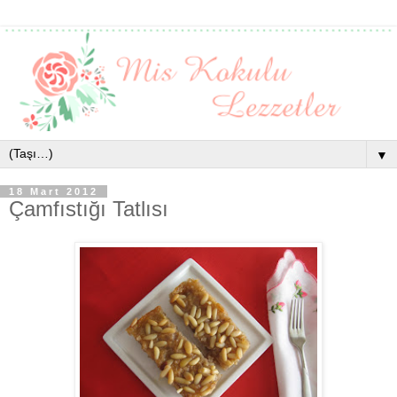
▼
18 Mart 2012
Çamfıstığı Tatlısı