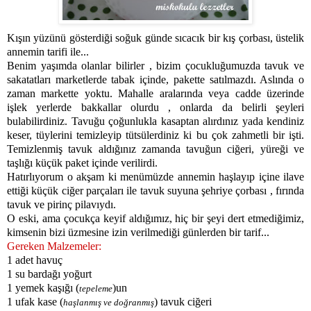
Kışın yüzünü gösterdiği soğuk günde sıcacık bir kış çorbası, üstelik
annemin tarifi ile...
Benim yaşımda olanlar bilirler , bizim çocukluğumuzda tavuk ve
sakatatları marketlerde tabak içinde, pakette satılmazdı. Aslında o
zaman markette yoktu. Mahalle aralarında veya cadde üzerinde
işlek yerlerde bakkallar olurdu , onlarda da belirli şeyleri
bulabilirdiniz. Tavuğu çoğunlukla kasaptan alırdınız yada kendiniz
keser, tüylerini temizleyip tütsülerdiniz ki bu çok zahmetli bir işti.
Temizlenmiş tavuk aldığınız zamanda tavuğun ciğeri, yüreği ve
taşlığı küçük paket içinde verilirdi.
Hatırlıyorum o akşam ki menümüzde annemin haşlayıp içine ilave
ettiği küçük ciğer parçaları ile tavuk suyuna şehriye çorbası , fırında
tavuk ve pirinç pilavıydı.
O eski, ama çocukça keyif aldığımız, hiç bir şeyi dert etmediğimiz,
kimsenin bizi üzmesine izin verilmediği günlerden bir tarif...
Gereken Malzemeler:
1 adet havuç
1 su bardağı yoğurt
1 yemek kaşığı (
)un
tepeleme
1 ufak kase (
) tavuk ciğeri
haşlanmış ve doğranmış