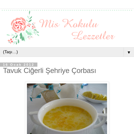
▼
16 Ocak 2012
Tavuk Ciğerli Şehriye Çorbası