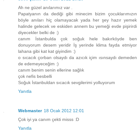
Ah ne güzel anılarımız var .
Papatyanın da dediği gibi minecim bizim çocuklarımızın
böyle anıları hiç olamayacak yada her şey hazır yemek
halinde gelecek ve eskiden annem bu yemeği evde pişirirdi
diyecekler belki de :)
canım İstanbulda çok soğuk hele bakırköyde ben
donuyorum desem yeridir İş yerinde klima fayda etmiyor
lahana gibi kat kat giyindim :)
o sıcacık çorban olsaydı da azıcık içim ısınsaydı demeden
de edemeyeceğim :)
canım benim senin ellerine sağlık
çok nefis besbelli
Soğuk İstanbuldan sıcacık sevgilerimi yolluyorum
Yanıtla
Webmaster
18 Ocak 2012 12:01
Çok iyi ya canım çekti misss :D
Yanıtla