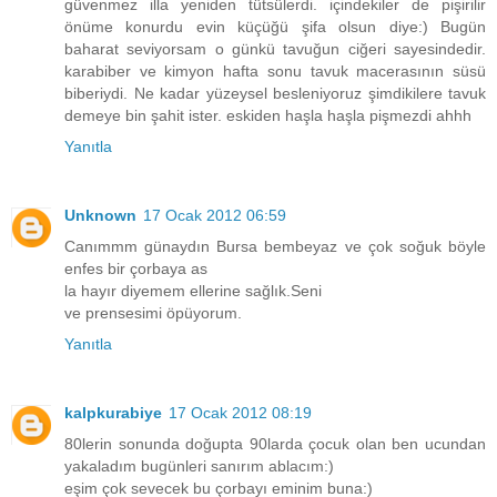
güvenmez illa yeniden tütsülerdi. içindekiler de pişirilir
önüme konurdu evin küçüğü şifa olsun diye:) Bugün
baharat seviyorsam o günkü tavuğun ciğeri sayesindedir.
karabiber ve kimyon hafta sonu tavuk macerasının süsü
biberiydi. Ne kadar yüzeysel besleniyoruz şimdikilere tavuk
demeye bin şahit ister. eskiden haşla haşla pişmezdi ahhh
Yanıtla
Unknown
17 Ocak 2012 06:59
Canımmm günaydın Bursa bembeyaz ve çok soğuk böyle
enfes bir çorbaya as
la hayır diyemem ellerine sağlık.Seni
ve prensesimi öpüyorum.
Yanıtla
kalpkurabiye
17 Ocak 2012 08:19
80lerin sonunda doğupta 90larda çocuk olan ben ucundan
yakaladım bugünleri sanırım ablacım:)
eşim çok sevecek bu çorbayı eminim buna:)