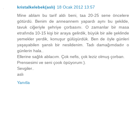
kristalkelebek(aslı)
18 Ocak 2012 13:57
Mine ablam bu tarif aldı beni, taa 20-25 sene öncelere
götürdü. Benim de anneannem yapardı aynı bu şekilde,
tavuk ciğeriyle şehriye çorbasını. O zamanlar bir masa
etrafında 10-15 kişi bir araya gelirdik, büyük bir aile şeklinde
yemekler yerdik, konuşur gülüşürdük. Ben de öyle günleri
yaşayabilen şanslı bir nesildenim. Tadı damağımdadır o
günlerin hala..
Ellerine sağlık ablacım. Çok nefis, çok leziz olmuş çorban.
Prensesimi ve seni çook öpüyorum:).
Sevgiler..
aslı
Yanıtla