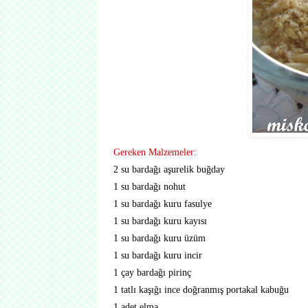
Gereken Malzemeler:
2 su bardağı aşurelik buğday
1 su bardağı nohut
1 su bardağı kuru fasulye
1 su bardağı kuru kayısı
1 su bardağı kuru üzüm
1 su bardağı kuru incir
1 çay bardağı pirinç
1 tatlı kaşığı ince doğranmış portakal kabuğu
1 adet elma