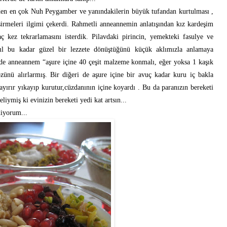
erden en çok Nuh Peygamber ve yanındakilerin büyük tufandan kurtulması ,
işirmeleri ilgimi çekerdi. Rahmetli anneannemin anlatışından kız kardeşim
 kez tekrarlamasını isterdik. Pilavdaki pirincin, yemekteki fasulye ve
sıl bu kadar güzel bir lezzete dönüştüğünü küçük aklımızla anlamaya
i de anneannem “aşure içine 40 çeşit malzeme konmalı, eğer yoksa 1 kaşık
özünü alırlarmış. Bir diğeri de aşure içine bir avuç kadar kuru iç bakla
yırır yıkayıp kurutur,cüzdanının içine koyardı . Bu da paranızın bereketi
iymiş ki evinizin bereketi yedi kat artsın...
diyorum...