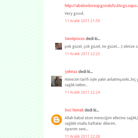
http://abebedorespgondufo.blogs.sapo.
Very good.
11 Aralık 2011 21:59
Swotpisces
dedi ki...
pek güzel, çok güzel, ne güzel... :) elinize sa
11 Aralık 2011 22:23
Şehnaz
dedi ki...
minecim tarifi öyle yalın anlatmışsınki..hi
sağlık tatlım..
11 Aralık 2011 22:24
İnci Yemek
dedi ki...
Allah kabul etsin mineciğim ellerine sağlık
sağlıklı mutlu haftalar dilerim.
öperim seni...
11 Aralık 2011 22:28