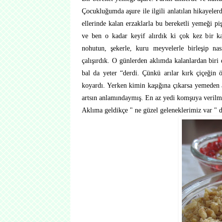
Çocukluğumda aşure ile ilgili anlatılan hikayel
ellerinde kalan erzaklarla bu bereketli yemeği p
ve ben o kadar keyif alırdık ki çok kez bir kaç
nohutun, şekerle, kuru meyvelerle birleşip na
çalışırdık. O günlerden aklımda kalanlardan bir
bal da yeter “derdi. Çünkü arılar kırk çiçeğin 
koyardı. Yerken kimin kaşığına çıkarsa yemeden a
artsın anlamındaymış. En az yedi komşuya verilmel
Aklıma geldikçe " ne güzel geleneklerimiz var " 