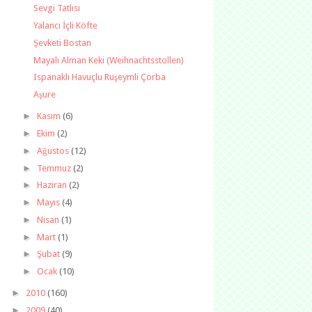
Sevgi Tatlısı
Yalancı İçli Köfte
Şevketi Bostan
Mayalı Alman Keki (Weihnachtsstollen)
Ispanaklı Havuçlu Ruşeymli Çorba
Aşure
►
Kasım
(6)
►
Ekim
(2)
►
Ağustos
(12)
►
Temmuz
(2)
►
Haziran
(2)
►
Mayıs
(4)
►
Nisan
(1)
►
Mart
(1)
►
Şubat
(9)
►
Ocak
(10)
►
2010
(160)
►
2009
(40)