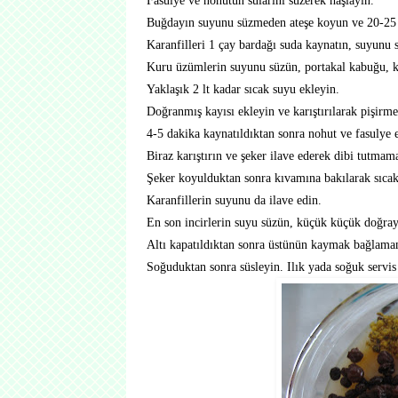
Fasulye ve nohutun sularını süzerek haşlayın.
Buğdayın suyunu süzmeden ateşe koyun ve 20-25 d
Karanfilleri 1 çay bardağı suda kaynatın, suyunu 
Kuru üzümlerin suyunu süzün, portakal kabuğu, kü
Yaklaşık 2 lt kadar sıcak suyu ekleyin.
Doğranmış kayısı ekleyin ve karıştırılarak pişirm
4-5 dakika kaynatıldıktan sonra nohut ve fasulye 
Biraz karıştırın ve şeker ilave ederek dibi tutmamas
Şeker koyulduktan sonra kıvamına bakılarak sıcak
Karanfillerin suyunu da ilave edin.
En son incirlerin suyu süzün, küçük küçük doğrayın
Altı kapatıldıktan sonra üstünün kaymak bağlamaması
Soğuduktan sonra süsleyin. Ilık yada soğuk servis