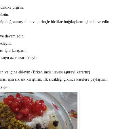
akika pişirin.
süzün.
p doğranmış elma ve pirinçle birlikte buğdayların içine ilave edin.
eye devam edin.
ekleyin.
ı için karıştırın.
 suyu azar azar ekleyin.
 ve içine ekleyin (Erken incir ilavesi aşureyi karartır)
 için sık sık karıştırın, ilk sıcaklığı çıkınca kaselere paylaştırın.
 yapın.