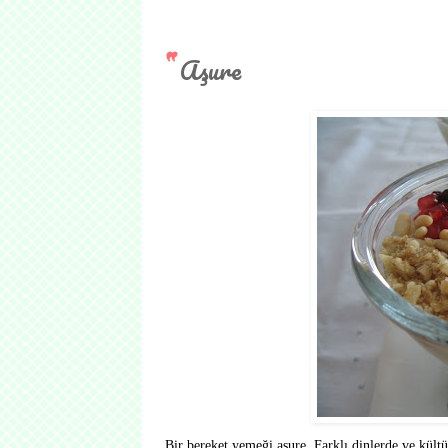
Aşure
Bir bereket yemeği aşure. Farklı dinlerde ve kültü