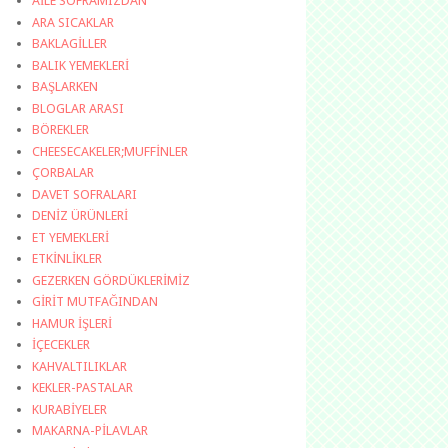
AİLE SOFRAMIZDAN
ARA SICAKLAR
BAKLAGİLLER
BALIK YEMEKLERİ
BAŞLARKEN
BLOGLAR ARASI
BÖREKLER
CHEESECAKELER;MUFFİNLER
ÇORBALAR
DAVET SOFRALARI
DENİZ ÜRÜNLERİ
ET YEMEKLERİ
ETKİNLİKLER
GEZERKEN GÖRDÜKLERİMİZ
GİRİT MUTFAĞINDAN
HAMUR İŞLERİ
İÇECEKLER
KAHVALTILIKLAR
KEKLER-PASTALAR
KURABİYELER
MAKARNA-PİLAVLAR