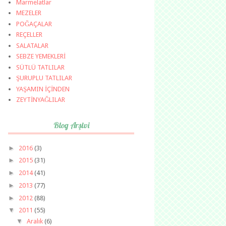
Marmelatlar
MEZELER
POĞAÇALAR
REÇELLER
SALATALAR
SEBZE YEMEKLERİ
SÜTLÜ TATLILAR
ŞURUPLU TATLILAR
YAŞAMIN İÇİNDEN
ZEYTİNYAĞLILAR
Blog Arşivi
►
2016
(3)
►
2015
(31)
►
2014
(41)
►
2013
(77)
►
2012
(88)
▼
2011
(55)
▼
Aralık
(6)