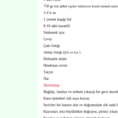
750 gr toz şeker (
şeker miktarını kendi damak tadın
3-4 lt su
1 yemek kaşığı bal
8-10 adet karanfil
Süslemek için:
Ceviz
Çam fıstığı
Antep fıstığı (
)
file ve toz
Dolmalık üzüm
Hindistan cevizi
Tarçın
Nar
Hazırlanışı :
Buğday, fasulye ve nohutu yıkayıp bir gece öncede
Kuru üzümleri ılık suya koyun.
İncirleri bir kaseye alın ve doğramadan ılık suda b
Kayısıları orta büyüklükte doğrayın, pirinci yıkay