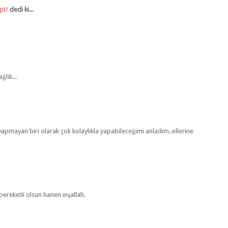
pt/
dedi ki...
ğlık...
ç yapmayan biri olarak çok kolaylıkla yapabileceğimi anladım..ellerine
,bereketli olsun hanen inşallah.