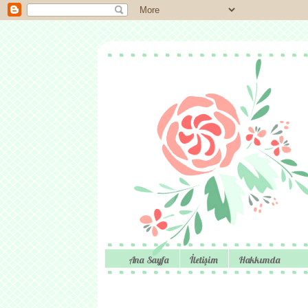
Ana Sayfa
İletişim
Hakkımda