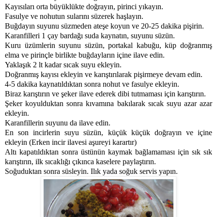
Kayısıları orta büyüklükte doğrayın, pirinci yıkayın.
Fasulye ve nohutun sularını süzerek haşlayın.
Buğdayın suyunu süzmeden ateşe koyun ve 20-25 dakika pişirin.
Karanfilleri 1 çay bardağı suda kaynatın, suyunu süzün.
Kuru üzümlerin suyunu süzün, portakal kabuğu, küp doğranmış
elma ve pirinçle birlikte buğdayların içine ilave edin.
Yaklaşık 2 lt kadar sıcak suyu ekleyin.
Doğranmış kayısı ekleyin ve karıştırılarak pişirmeye devam edin.
4-5 dakika kaynatıldıktan sonra nohut ve fasulye ekleyin.
Biraz karıştırın ve şeker ilave ederek dibi tutmaması için karıştırın.
Şeker koyulduktan sonra kıvamına bakılarak sıcak suyu azar azar
ekleyin.
Karanfillerin suyunu da ilave edin.
En son incirlerin suyu süzün, küçük küçük doğrayın ve içine
ekleyin (Erken incir ilavesi aşureyi karartır)
Altı kapatıldıktan sonra üstünün kaymak bağlamaması için sık sık
karıştırın, ilk sıcaklığı çıkınca kaselere paylaştırın.
Soğuduktan sonra süsleyin. Ilık yada soğuk servis yapın.