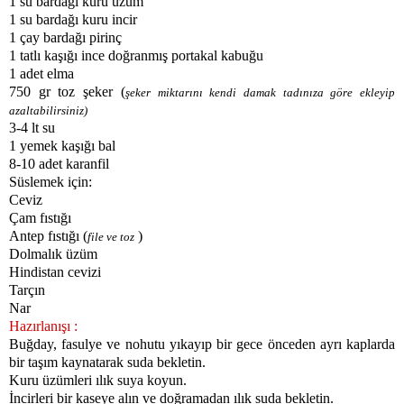
1 su bardağı kuru üzüm
1 su bardağı kuru incir
1 çay bardağı pirinç
1 tatlı kaşığı ince doğranmış portakal kabuğu
1 adet elma
750 gr toz şeker (
şeker miktarını kendi damak tadınıza göre ekleyip
azaltabilirsiniz)
3-4 lt su
1 yemek kaşığı bal
8-10 adet karanfil
Süslemek için:
Ceviz
Çam fıstığı
Antep fıstığı (
)
file ve toz
Dolmalık üzüm
Hindistan cevizi
Tarçın
Nar
Hazırlanışı :
Buğday, fasulye ve nohutu yıkayıp bir gece önceden ayrı kaplarda
bir taşım kaynatarak suda bekletin.
Kuru üzümleri ılık suya koyun.
İncirleri bir kaseye alın ve doğramadan ılık suda bekletin.