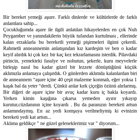
Bir bereket yemeği aşure. Farklı dinlerde ve kültürlerde de farklı
anlamlara sahip...
Çocukluğumda aşure ile ilgili anlatılan hikayelerden en çok Nuh
Peygamber ve yanındakilerin büyük tufandan kurtulması , ellerinde
kalan erzaklarla bu bereketli yemeği pişirmeleri ilgimi çekerdi.
Rahmetli anneannemin anlatışından kız kardeşim ve ben o kadar
keyif alırdık ki çok kez bir kaç kez tekrarlamasını isterdik. Pilavdaki
pirincin, yemekteki fasulye ve nohutun, şekerle, kuru meyvelerle
birleşip nasıl bu kadar güzel bir lezzete dönüştüğünü küçük
aklımızla anlamaya çalışırdık. O günlerden aklımda kalanlardan biri
de anneannem “aşure içine 40 çeşit malzeme konmalı, eğer yoksa 1
kaşık bal da yeter “derdi. Çünkü arılar kırk çiçeğin özünü alırlarmış.
Bir diğeri de aşure içine bir avuç kadar kuru iç bakla koyardı.
Yerken kimin kaşığına çıkarsa yemeden ayırır yıkayıp
kurutur,cüzdanının içine koyardı . Bu da paranızın bereketi artsın
anlamındaymış. En az yedi komşuya verilmeliymiş ki evinizin
bereketi yedi kat artsın...
Aklıma geldikçe " ne güzel geleneklerimiz var " diyorum...