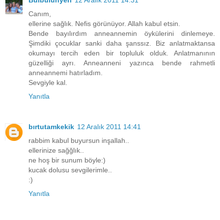
Bulbulunyeri
12 Aralık 2011 14:31
Canım,
ellerine sağlık. Nefis görünüyor. Allah kabul etsin.
Bende bayılırdım anneannemin öykülerini dinlemeye.
Şimdiki çocuklar sanki daha şanssız. Biz anlatmaktansa
okumayı tercih eden bir topluluk olduk. Anlatmanının
güzelliği ayrı. Anneanneni yazınca bende rahmetli
anneannemi hatırladım.
Sevgiyle kal.
Yanıtla
bırtutamkekik
12 Aralık 2011 14:41
rabbim kabul buyursun inşallah..
ellerinize sağğlık..
ne hoş bir sunum böyle:)
kucak dolusu sevgilerimle..
:)
Yanıtla