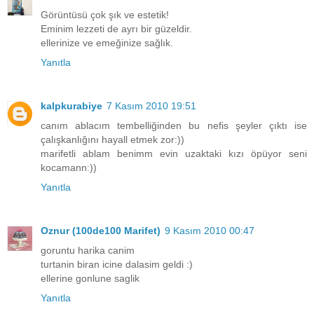
Görüntüsü çok şık ve estetik!
Eminim lezzeti de ayrı bir güzeldir.
ellerinize ve emeğinize sağlık.
Yanıtla
kalpkurabiye
7 Kasım 2010 19:51
canım ablacım tembelliğinden bu nefis şeyler çıktı ise
çalışkanlığını hayall etmek zor:))
marifetli ablam benimm evin uzaktaki kızı öpüyor seni
kocamann:))
Yanıtla
Oznur (100de100 Marifet)
9 Kasım 2010 00:47
goruntu harika canim
turtanin biran icine dalasim geldi :)
ellerine gonlune saglik
Yanıtla