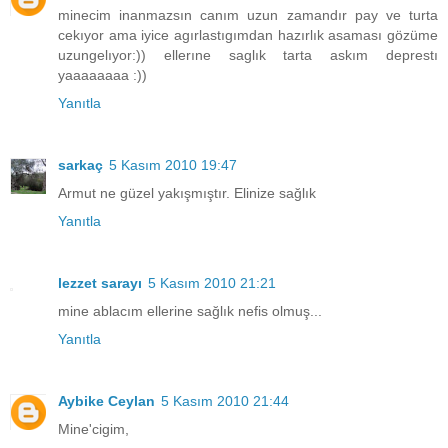
minecim inanmazsın canım uzun zamandır pay ve turta
cekıyor ama iyice agırlastıgımdan hazırlık asaması gözüme
uzungelıyor:)) ellerıne saglık tarta askım deprestı
yaaaaaaaa :))
Yanıtla
sarkaç
5 Kasım 2010 19:47
Armut ne güzel yakışmıştır. Elinize sağlık
Yanıtla
lezzet sarayı
5 Kasım 2010 21:21
mine ablacım ellerine sağlık nefis olmuş...
Yanıtla
Aybike Ceylan
5 Kasım 2010 21:44
Mine'cigim,