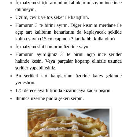
İç malzemesi için armudun kabuklarını soyun ince ince
dilimleyin.
Üzüm, ceviz ve toz şeker ile karıştırın.
Hamurun 3 te birini ayırın. Diğer kısmını merdane ile
açıp tart kalıbının kenarlarını da kaplayacak şekilde
kalıba yayın (15 cm çapında 3 tart kalıbı kullandım)
İç malzemesini hamurun üzerine yayın.
Hamurun ayırdığınız 3' te birini açıp ince şeritler
halinde kesin. Veya parçalar koparıp elinizle uzunca
şeritler yapabilirsiniz.
Bu şeritleri tart kalıplarının üzerine kafes şeklinde
yerleştirin.
175 derece ayarlı fırında kızarıncaya kadar pişirin.
Ilınınca üzerine pudra şekeri serpin.