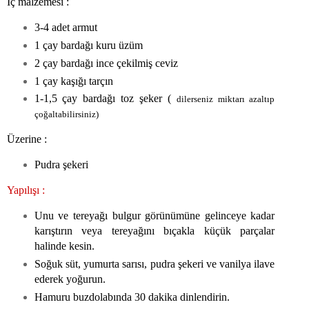
İç malzemesi :
3-4 adet armut
1 çay bardağı kuru üzüm
2 çay bardağı ince çekilmiş ceviz
1 çay kaşığı tarçın
1-1,5 çay bardağı toz şeker (
dilerseniz miktarı azaltıp
çoğaltabilirsiniz)
Üzerine :
Pudra şekeri
Yapılışı :
Unu ve tereyağı bulgur görünümüne gelinceye kadar
karıştırın veya tereyağını bıçakla küçük parçalar
halinde kesin.
Soğuk süt, yumurta sarısı, pudra şekeri ve vanilya ilave
ederek yoğurun.
Hamuru buzdolabında 30 dakika dinlendirin.