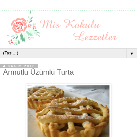
▼
4 Kasım 2010
Armutlu Üzümlü Turta