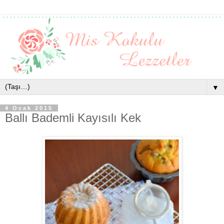
▼
4 Ocak 2015
Ballı Bademli Kayısılı Kek