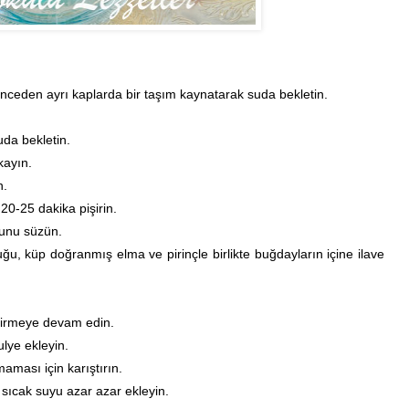
nceden ayrı kaplarda bir taşım kaynatarak suda bekletin.
uda bekletin.
kayın.
n.
-25 dakika pişirin.
yunu süzün.
u, küp doğranmış elma ve pirinçle birlikte buğdayların içine ilave
işirmeye devam edin.
lye ekleyin.
maması için karıştırın.
sıcak suyu azar azar ekleyin.