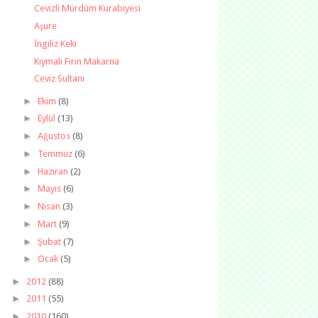
Cevizli Mürdüm Kurabiyesi
Aşure
İngiliz Keki
Kıymalı Fırın Makarna
Ceviz Sultanı
►
Ekim
(8)
►
Eylül
(13)
►
Ağustos
(8)
►
Temmuz
(6)
►
Haziran
(2)
►
Mayıs
(6)
►
Nisan
(3)
►
Mart
(9)
►
Şubat
(7)
►
Ocak
(5)
►
2012
(88)
►
2011
(55)
►
2010
(160)