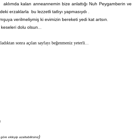
n aklımda kalan anneannemin bize anlattığı Nuh Peygamberin ve
deki erzaklarla bu lezzetli tatlıyı yapmasıydı .
mşuya verilmeliymiş ki evimizin bereketi yedi kat artsın.
 keseleri dolu olsun...
ladıktan sonra açılan sayfayı beğenmeniz yeterli...
u
)
öre ekleyip azaltabilirsiniz