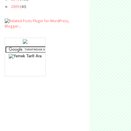
►
2009
(40)