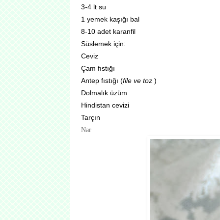
3-4 lt su
1 yemek kaşığı bal
8-10 adet karanfil
Süslemek için:
Ceviz
Çam fıstığı
Antep fıstığı (
file ve toz
)
Dolmalık üzüm
Hindistan cevizi
Tarçın
Nar