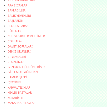
AİLE SOFRAMIZDAN
ARA SICAKLAR
BAKLAGİLLER
BALIK YEMEKLERİ
BAŞLARKEN
BLOGLAR ARASI
BÖREKLER
CHEESECAKELER;MUFFİNLER
ÇORBALAR
DAVET SOFRALARI
DENİZ ÜRÜNLERİ
ET YEMEKLERİ
ETKİNLİKLER
GEZERKEN GÖRDÜKLERİMİZ
GİRİT MUTFAĞINDAN
HAMUR İŞLERİ
İÇECEKLER
KAHVALTILIKLAR
KEKLER-PASTALAR
KURABİYELER
MAKARNA-PİLAVLAR