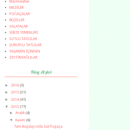
Marmelatlar
MEZELER
POĞAÇALAR
REÇELLER
SALATALAR
SEBZE YEMEKLERİ
SÜTLÜ TATLILAR
ŞURUPLU TATLILAR
YAŞAMIN İÇİNDEN
ZEYTİNYAĞLILAR
Blog Arşivi
►
2016
(3)
►
2015
(31)
►
2014
(41)
▼
2013
(77)
►
Aralık
(4)
▼
Kasım
(6)
Tam Buğday Unlu Gül Poğaça