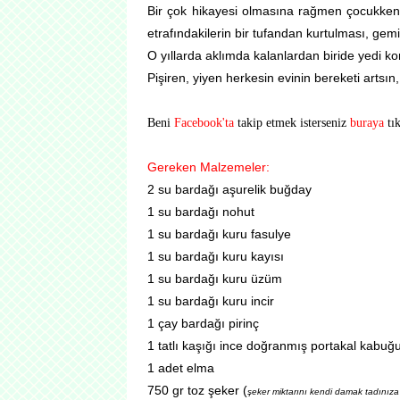
Bir çok hikayesi olmasına rağmen çocukke
etrafındakilerin bir tufandan kurtulması, gemi
O yıllarda aklımda kalanlardan biride yedi ko
Pişiren, yiyen herkesin evinin bereketi artsın,
Beni
Facebook'ta
takip etmek isterseniz
buraya
tık
Gereken Malzemeler:
2 su bardağı aşurelik buğday
1 su bardağı nohut
1 su bardağı kuru fasulye
1 su bardağı kuru kayısı
1 su bardağı kuru üzüm
1 su bardağı kuru incir
1 çay bardağı pirinç
1 tatlı kaşığı ince doğranmış portakal kabuğ
1 adet elma
750 gr toz şeker (
şeker miktarını kendi damak tadınıza g