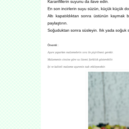
Karanfillerin suyunu da ilave edin.
En son incirlerin suyu süzün, küçük küçük doğ
Altı kapatıldıktan sonra üstünün kaymak bağ
paylaştırın.
Soğuduktan sonra süsleyin. Ilık yada soğuk s
Önemli :
Aşure yaparken malzemelerin sıra ile pişirilmesi gerekir.
Malzemenin cinsine göre su ilavesi farklılık gösterebilir.
İyi ve kaliteli malzeme aşurenin tadı etkileyecektir.