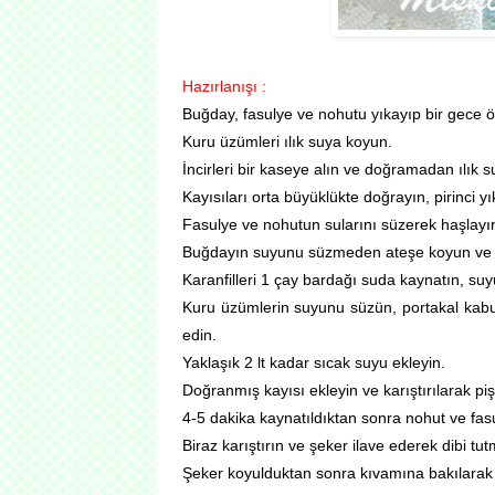
Hazırlanışı :
Buğday, fasulye ve nohutu yıkayıp bir gece ö
Kuru üzümleri ılık suya koyun.
İncirleri bir kaseye alın ve doğramadan ılık s
Kayısıları orta büyüklükte doğrayın, pirinci yı
Fasulye ve nohutun sularını süzerek haşlayı
Buğdayın suyunu süzmeden ateşe koyun ve 20
Karanfilleri 1 çay bardağı suda kaynatın, su
Kuru üzümlerin suyunu süzün, portakal kabuğ
edin.
Yaklaşık 2 lt kadar sıcak suyu ekleyin.
Doğranmış kayısı ekleyin ve karıştırılarak p
4-5 dakika kaynatıldıktan sonra nohut ve fasu
Biraz karıştırın ve şeker ilave ederek dibi tut
Şeker koyulduktan sonra kıvamına bakılarak 