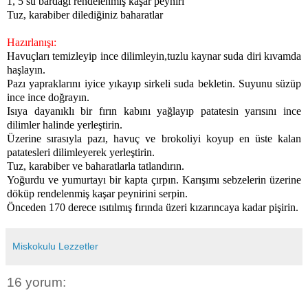
1, 5 su bardağı rendelenmiş kaşar peyniri
Tuz, karabiber dilediğiniz baharatlar
Hazırlanışı:
Havuçları temizleyip ince dilimleyin,t
uzlu kaynar suda diri kıvamda
haşlayın.
Pazı yapraklarını iyice yıkayıp sirkeli suda bekletin. Suyunu süzüp
ince ince doğrayın.
Isıya dayanıklı bir fırın kabını yağlayıp patatesin yarısını ince
dilimler halinde yerleştirin.
Üzerine sırasıyla pazı, havuç ve brokoliyi koyup en üste kalan
patatesleri dilimleyerek yerleştirin.
Tuz, karabiber ve baharatlarla tatlandırın.
Yoğurdu ve yumurtayı bir kapta çırpın. Karışımı sebzelerin üzerine
döküp rendelenmiş kaşar peynirini serpin.
Önceden 170 derece ısıtılmış fırında üzeri kızarıncaya kadar pişirin.
Miskokulu Lezzetler
16 yorum: