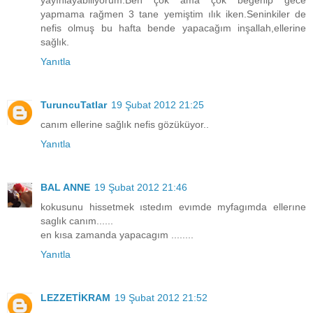
yapmama rağmen 3 tane yemiştim ılık iken.Seninkiler de
nefis olmuş bu hafta bende yapacağım inşallah,ellerine
sağlık.
Yanıtla
TuruncuTatlar
19 Şubat 2012 21:25
canım ellerine sağlık nefis gözüküyor..
Yanıtla
BAL ANNE
19 Şubat 2012 21:46
kokusunu hissetmek ıstedım evımde myfagımda ellerıne
saglık canım......
en kısa zamanda yapacagım ........
Yanıtla
LEZZETİKRAM
19 Şubat 2012 21:52