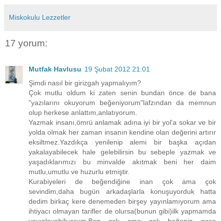
Miskokulu Lezzetler
17 yorum:
Mutfak Havlusu
19 Şubat 2012 21:01
Şimdi nasıl bir girizgah yapmalıyım?
Çok mutlu oldum ki zaten senin bundan önce de bana
"yazılarını okuyorum beğeniyorum"lafzından da memnun
olup herkese anlattım,anlatıyorum.
Yazmak insanı,ömrü anlamak adına iyi bir yol'a sokar ve bir
yolda olmak her zaman insanın kendine olan değerini artırır
eksiltmez.Yazdıkça yenilenip alemi bir başka açıdan
yakalayabilecek hale gelebilirsin bu sebeple yazmak ve
yaşadıklarımızı bu minvalde akıtmak beni her daim
mutlu,umutlu ve huzurlu etmiştir.
Kurabiyeleri de beğendiğine inan çok ama çok
sevindim,daha bugün arkadaşlarla konuşuyorduk hatta
dedim birkaç kere denemeden birşey yayınlamıyorum ama
ihtiyacı olmayan tarifler de olursa(bunun gibi)ilk yapmamda
yayınlayabiliyorum.Ben çok ama çok beğenip gece