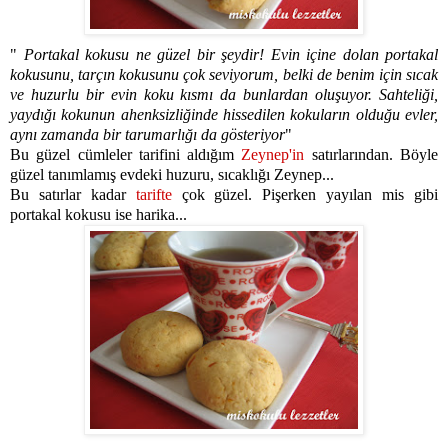
"
Portakal kokusu ne güzel bir şeydir! Evin içine dolan portakal
kokusunu, tarçın kokusunu çok seviyorum, belki de benim için sıcak
ve huzurlu bir evin koku kısmı da bunlardan oluşuyor. Sahteliği,
yaydığı kokunun ahenksizliğinde hissedilen kokuların olduğu evler,
aynı zamanda bir tarumarlığı da gösteriyor
"
Bu güzel cümleler tarifini aldığım
Zeynep'in
satırlarından. Böyle
güzel tanımlamış evdeki huzuru, sıcaklığı Zeynep...
Bu satırlar kadar
tarifte
çok güzel. Pişerken yayılan mis gibi
portakal kokusu ise harika...