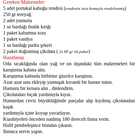
Gereken Malzemeler:
5 adet portakal kabuğu rendesi (
)
rendenin ince kısmıyla rendelenmiş
250 gr tereyağ
2 adet yumurta
1 su bardağı fındık kırığı
1 paket kabartma tozu
1 paket vanilya
1 su bardağı pudra şekeri
2 paket doğranmış çikolata (
)
2x 80 gr lık paket
Hazırlanışı
Oda sıcaklığında olan yağ ve un dışındaki tüm malzemeleri bir
karıştırma kabına alın.
Karıştırma kabında birbirine güzelce karıştırın.
Azar azar unu ekleyip yumuşak kıvamlı bir hamur tutun.
Hamuru bir kenara alın , dinlendirin.
Çikolataları bıçak yardımıyla kıyın.
Hamurdan ceviz büyüklüğünde parçalar alıp kıyılmış çikolatadan
kaşık
yardımıyla içine koyup yuvarlayın.
Kurabiyeleri önceden ısıtılmış 180 dereceli fırına verin.
Hafif pembeleşince fırından çıkarın.
Ilınınca servis yapın.