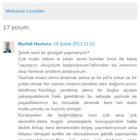
Miskokulu Lezzetler
17 yorum:
Mutfak Havlusu
19 Şubat 2012 21:01
Şimdi nasıl bir girizgah yapmalıyım?
Çok mutlu oldum ki zaten senin bundan önce de bana
"yazılarını okuyorum beğeniyorum"lafzından da memnun
olup herkese anlattım,anlatıyorum.
Yazmak insanı,ömrü anlamak adına iyi bir yol'a sokar ve bir
yolda olmak her zaman insanın kendine olan değerini artırır
eksiltmez.Yazdıkça yenilenip alemi bir başka açıdan
yakalayabilecek hale gelebilirsin bu sebeple yazmak ve
yaşadıklarımızı bu minvalde akıtmak beni her daim
mutlu,umutlu ve huzurlu etmiştir.
Kurabiyeleri de beğendiğine inan çok ama çok
sevindim,daha bugün arkadaşlarla konuşuyorduk hatta
dedim birkaç kere denemeden birşey yayınlamıyorum ama
ihtiyacı olmayan tarifler de olursa(bunun gibi)ilk yapmamda
yayınlayabiliyorum.Ben çok ama çok beğenip gece