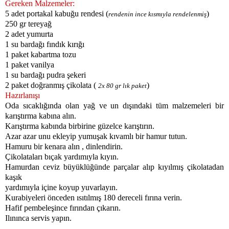
Gereken Malzemeler:
5 adet portakal kabuğu rendesi (
)
rendenin ince kısmıyla rendelenmiş
250 gr tereyağ
2 adet yumurta
1 su bardağı fındık kırığı
1 paket kabartma tozu
1 paket vanilya
1 su bardağı pudra şekeri
2 paket doğranmış çikolata (
)
2x 80 gr lık paket
Hazırlanışı
Oda sıcaklığında olan yağ ve un dışındaki tüm malzemeleri bir
karıştırma kabına alın.
Karıştırma kabında birbirine güzelce karıştırın.
Azar azar unu ekleyip yumuşak kıvamlı bir hamur tutun.
Hamuru bir kenara alın , dinlendirin.
Çikolataları bıçak yardımıyla kıyın.
Hamurdan ceviz büyüklüğünde parçalar alıp kıyılmış çikolatadan
kaşık
yardımıyla içine koyup yuvarlayın.
Kurabiyeleri önceden ısıtılmış 180 dereceli fırına verin.
Hafif pembeleşince fırından çıkarın.
Ilınınca servis yapın.