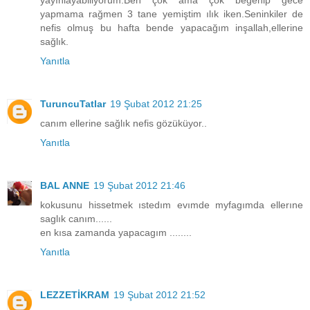
yapmama rağmen 3 tane yemiştim ılık iken.Seninkiler de
nefis olmuş bu hafta bende yapacağım inşallah,ellerine
sağlık.
Yanıtla
TuruncuTatlar
19 Şubat 2012 21:25
canım ellerine sağlık nefis gözüküyor..
Yanıtla
BAL ANNE
19 Şubat 2012 21:46
kokusunu hissetmek ıstedım evımde myfagımda ellerıne
saglık canım......
en kısa zamanda yapacagım ........
Yanıtla
LEZZETİKRAM
19 Şubat 2012 21:52