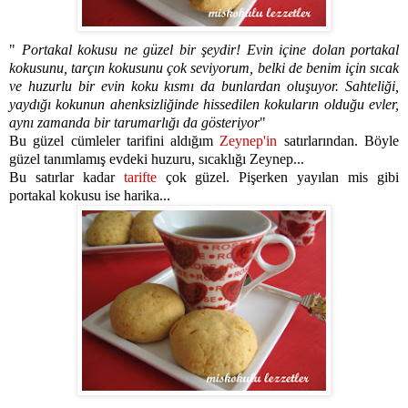
"
Portakal kokusu ne güzel bir şeydir! Evin içine dolan portakal
kokusunu, tarçın kokusunu çok seviyorum, belki de benim için sıcak
ve huzurlu bir evin koku kısmı da bunlardan oluşuyor. Sahteliği,
yaydığı kokunun ahenksizliğinde hissedilen kokuların olduğu evler,
aynı zamanda bir tarumarlığı da gösteriyor
"
Bu güzel cümleler tarifini aldığım
Zeynep'in
satırlarından. Böyle
güzel tanımlamış evdeki huzuru, sıcaklığı Zeynep...
Bu satırlar kadar
tarifte
çok güzel. Pişerken yayılan mis gibi
portakal kokusu ise harika...