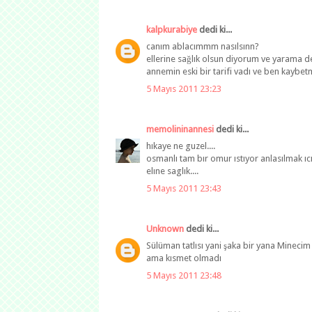
kalpkurabiye
dedi ki...
canım ablacımmm nasılsınn?
ellerine sağlık olsun diyorum ve yarama d
annemin eski bir tarifi vadı ve ben kaybet
5 Mayıs 2011 23:23
memolininannesi
dedi ki...
hıkaye ne guzel....
osmanlı tam bır omur ıstıyor anlasılmak ıc
elıne saglık....
5 Mayıs 2011 23:43
Unknown
dedi ki...
Sülüman tatlısı yani şaka bir yana Mineci
ama kısmet olmadı
5 Mayıs 2011 23:48