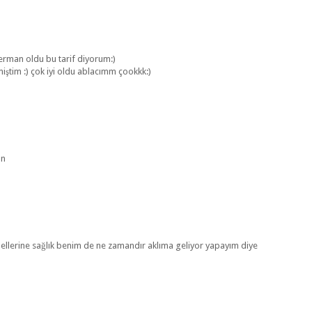
erman oldu bu tarif diyorum:)
miştim :) çok iyi oldu ablacımm çookkk:)
ın
m ellerine sağlık benim de ne zamandır aklıma geliyor yapayım diye