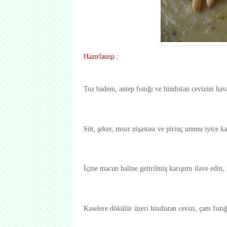
H
azırlanışı :
Toz badem, antep fıstığı ve hindistan cevizini ha
S
üt, şeker, mısır nişastası ve pirinç ununu iyice k
İçine macun haline getirilmiş karışımı ilave edin,
Kaselere dökülür üzeri hindistan cevizi, çam fıstığı