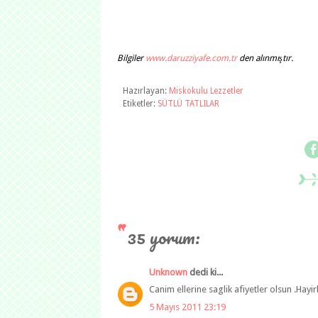
Bilgiler
www.daruzziyafe.com.tr
den alınmıştır.
Hazırlayan:
Miskokulu Lezzetler
Etiketler:
SÜTLÜ TATLILAR
35 yorum:
Unknown
dedi ki...
Canim ellerine saglik afiyetler olsun .Hayi
5 Mayıs 2011 23:19