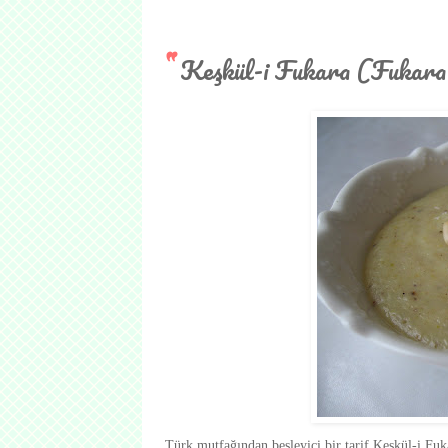
Keşkül-i Fukara (Fukar
Türk mutfağından besleyici bir tarif Keşkül-i Fu