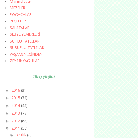
Marmelatlar
MEZELER
POĞAÇALAR
REÇELLER
SALATALAR
SEBZE YEMEKLERİ
SÜTLÜ TATLILAR
ŞURUPLU TATLILAR
YAŞAMIN İÇİNDEN
ZEYTİNYAĞLILAR
Blog Arşivi
►
2016
(3)
►
2015
(31)
►
2014
(41)
►
2013
(77)
►
2012
(88)
▼
2011
(55)
►
Aralık
(6)