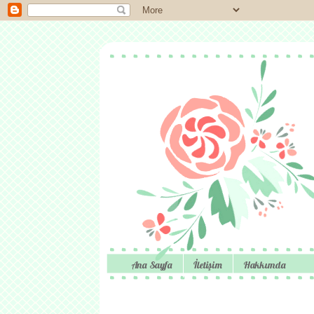
Ana Sayfa
İletişim
Hakkımda