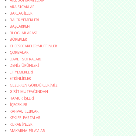
AİLE SOFRAMIZDAN
ARA SICAKLAR
BAKLAGİLLER
BALIK YEMEKLERİ
BAŞLARKEN
BLOGLAR ARASI
BÖREKLER
CHEESECAKELER;MUFFİNLER
ÇORBALAR
DAVET SOFRALARI
DENİZ ÜRÜNLERİ
ET YEMEKLERİ
ETKİNLİKLER
GEZERKEN GÖRDÜKLERİMİZ
GİRİT MUTFAĞINDAN
HAMUR İŞLERİ
İÇECEKLER
KAHVALTILIKLAR
KEKLER-PASTALAR
KURABİYELER
MAKARNA-PİLAVLAR