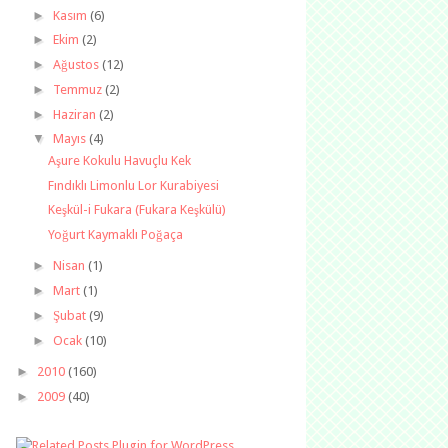
►
Kasım
(6)
►
Ekim
(2)
►
Ağustos
(12)
►
Temmuz
(2)
►
Haziran
(2)
▼
Mayıs
(4)
Aşure Kokulu Havuçlu Kek
Fındıklı Limonlu Lor Kurabiyesi
Keşkül-i Fukara (Fukara Keşkülü)
Yoğurt Kaymaklı Poğaça
►
Nisan
(1)
►
Mart
(1)
►
Şubat
(9)
►
Ocak
(10)
►
2010
(160)
►
2009
(40)