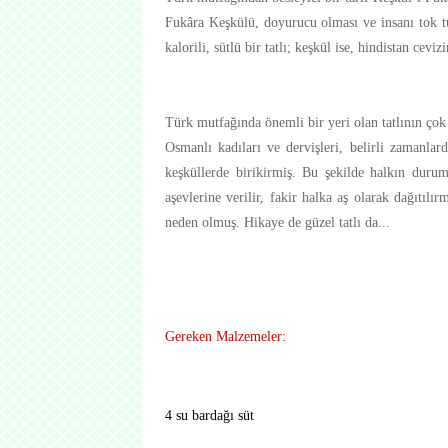
Fukâra Keşkülü, doyurucu olması ve insanı tok tu
kalorili, sütlü bir tatlı; keşkül ise, hindistan cevi
T
ürk mutfağında önemli bir yeri olan tatlının çok 
Osmanlı kadıları ve dervişleri, belirli zamanlard
keşküllerde birikirmiş. Bu şekilde halkın durum
aşevlerine verilir, fakir halka aş olarak dağıtılı
neden olmuş.
Hikaye de güzel tatlı da...
Gereken Malzemeler:
4 su bardağı süt