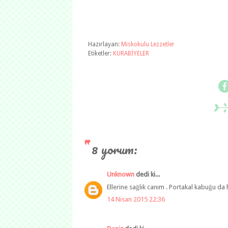
Hazırlayan:
Miskokulu Lezzetler
Etiketler:
KURABİYELER
8 yorum:
Unknown
dedi ki...
Ellerine sağlık canım . Portakal kabuğu da h
14 Nisan 2015 22:36