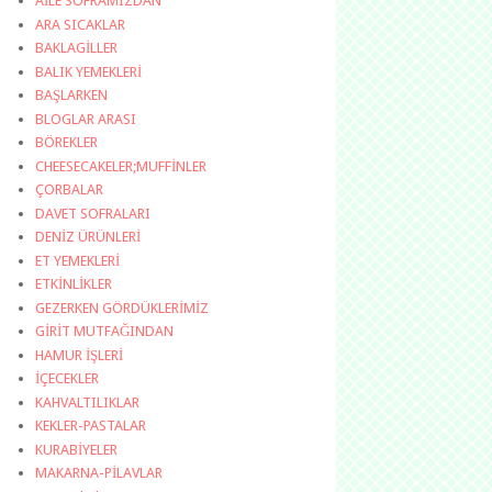
AİLE SOFRAMIZDAN
ARA SICAKLAR
BAKLAGİLLER
BALIK YEMEKLERİ
BAŞLARKEN
BLOGLAR ARASI
BÖREKLER
CHEESECAKELER;MUFFİNLER
ÇORBALAR
DAVET SOFRALARI
DENİZ ÜRÜNLERİ
ET YEMEKLERİ
ETKİNLİKLER
GEZERKEN GÖRDÜKLERİMİZ
GİRİT MUTFAĞINDAN
HAMUR İŞLERİ
İÇECEKLER
KAHVALTILIKLAR
KEKLER-PASTALAR
KURABİYELER
MAKARNA-PİLAVLAR