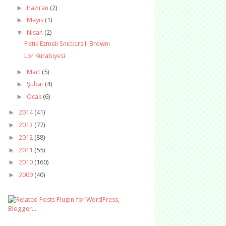
►
Haziran
(2)
►
Mayıs
(1)
▼
Nisan
(2)
Fıstık Ezmeli Snickers lı Browni
Lor Kurabiyesi
►
Mart
(5)
►
Şubat
(4)
►
Ocak
(6)
►
2014
(41)
►
2013
(77)
►
2012
(88)
►
2011
(55)
►
2010
(160)
►
2009
(40)