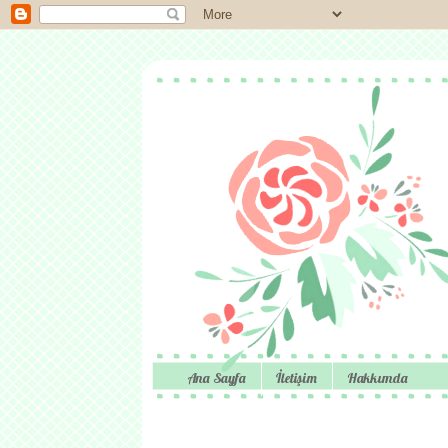
Ana Sayfa
İletişim
Hakkımda