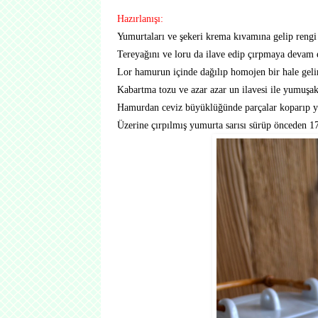
Hazırlanışı:
Yumurtaları ve şekeri krema kıvamına gelip rengi 
Tereyağını ve loru da ilave edip çırpmaya devam 
Lor hamurun içinde dağılıp homojen bir hale geli
Kabartma tozu ve azar azar un ilavesi ile yumuşa
Hamurdan ceviz büyüklüğünde parçalar koparıp yu
Üzerine çırpılmış yumurta sarısı sürüp önceden 175