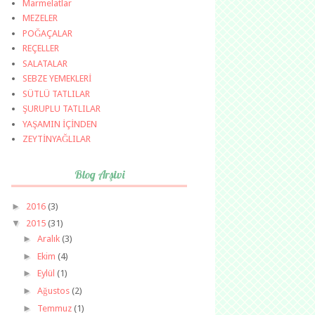
Marmelatlar
MEZELER
POĞAÇALAR
REÇELLER
SALATALAR
SEBZE YEMEKLERİ
SÜTLÜ TATLILAR
ŞURUPLU TATLILAR
YAŞAMIN İÇİNDEN
ZEYTİNYAĞLILAR
Blog Arşivi
►
2016
(3)
▼
2015
(31)
►
Aralık
(3)
►
Ekim
(4)
►
Eylül
(1)
►
Ağustos
(2)
►
Temmuz
(1)