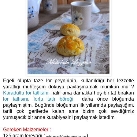
Egeli olupta taze lor
peynirinin,
kullanıldığı her lezzette
yarattığı muhteşem dokuyu paylaşmamak mümkün mü ?
Karadutlu lor tatlısını
, hafif ama damakta hoş bir tat bırakan
lor tatlısını
,
lorlu tatlı böreği
daha önce bloğumda
paylaşmıştım. Bugünde bloğumun ilk yıllarında paylaştığım,
tarifi çok gerilerde kalan ama bizim çok sevdiğimiz
yumuşacık bir anne kurabiyesini paylaşmak istedim.
Gereken Malzemeler :
125 gram tereyağı (
)
oda sıcaklığında yumuşamış