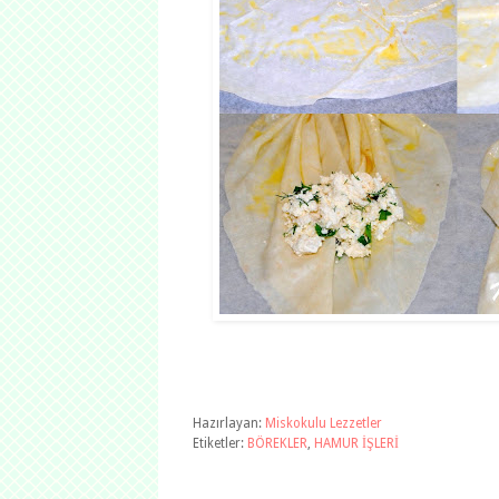
Hazırlayan:
Miskokulu Lezzetler
Etiketler:
BÖREKLER
,
HAMUR İŞLERİ