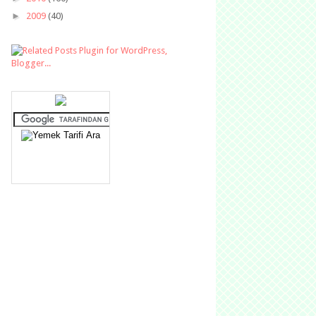
►
2009
(40)