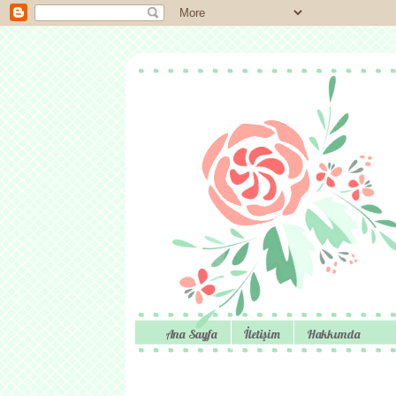
Ana Sayfa
İletişim
Hakkımda