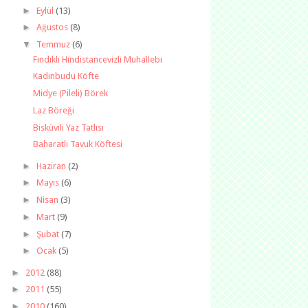
►
Eylül
(13)
►
Ağustos
(8)
▼
Temmuz
(6)
Fındıklı Hindistancevizli Muhallebi
Kadınbudu Köfte
Midye (Pileli) Börek
Laz Böreği
Bisküvili Yaz Tatlısı
Baharatlı Tavuk Köftesi
►
Haziran
(2)
►
Mayıs
(6)
►
Nisan
(3)
►
Mart
(9)
►
Şubat
(7)
►
Ocak
(5)
►
2012
(88)
►
2011
(55)
►
2010
(160)