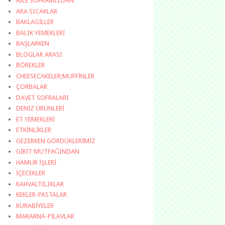
AİLE SOFRAMIZDAN
ARA SICAKLAR
BAKLAGİLLER
BALIK YEMEKLERİ
BAŞLARKEN
BLOGLAR ARASI
BÖREKLER
CHEESECAKELER;MUFFİNLER
ÇORBALAR
DAVET SOFRALARI
DENİZ ÜRÜNLERİ
ET YEMEKLERİ
ETKİNLİKLER
GEZERKEN GÖRDÜKLERİMİZ
GİRİT MUTFAĞINDAN
HAMUR İŞLERİ
İÇECEKLER
KAHVALTILIKLAR
KEKLER-PASTALAR
KURABİYELER
MAKARNA-PİLAVLAR