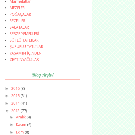
Marmelatlar
MEZELER
POĞAÇALAR
REÇELLER
SALATALAR
SEBZE YEMEKLERİ
SÜTLÜ TATLILAR
ŞURUPLU TATLILAR
YAŞAMIN İÇİNDEN
ZEYTİNYAĞLILAR
Blog Arşivi
►
2016
(3)
►
2015
(31)
►
2014
(41)
▼
2013
(77)
►
Aralık
(4)
►
Kasım
(6)
►
Ekim
(8)