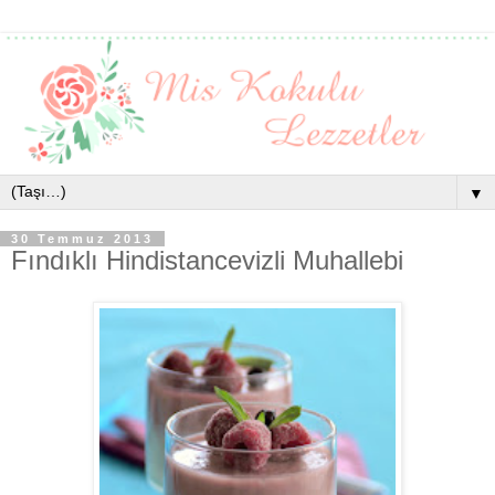
▼
30 Temmuz 2013
Fındıklı Hindistancevizli Muhallebi