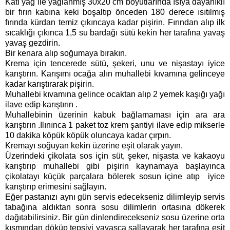
Katı yağ ile yağlanmış 30x20 cm boyutlarında ısıya dayanıklı
bir fırın kabına keki boşaltıp önceden 180 derece ısıtılmış
fırında kürdan temiz çıkıncaya kadar pişirin. Fırından alıp ilk
sıcaklığı çıkınca 1,5 su bardağı sütü kekin her tarafına yavaş
yavaş gezdirin.
Bir kenara alıp soğumaya bırakın.
Krema için tencerede sütü, şekeri, unu ve nişastayı iyice
karıştırın. Karışımı ocağa alın muhallebi kıvamına gelinceye
kadar karıştırarak pişirin.
Muhallebi kıvamına gelince ocaktan alıp 2 yemek kaşığı yağı
ilave edip karıştırın .
Muhallebinin üzerinin kabuk bağlamaması için ara ara
karıştırın .Ilınınca 1 paket toz krem şantiyi ilave edip mikserle
10 dakika köpük köpük oluncaya kadar çırpın.
Kremayı soğuyan kekin üzerine eşit olarak yayın.
Üzerindeki çikolata sos için süt, şeker, nişasta ve kakaoyu
karıştırıp muhallebi gibi pişirin kaynamaya başlayınca
çikolatayı küçük parçalara bölerek sosun içine atıp iyice
karıştırıp erimesini sağlayın.
Eğer pastanızı aynı gün servis edecekseniz dilimleyip servis
tabağına aldıktan sonra sosu dilimlerin ortasına dökerek
dağıtabilirsiniz. Bir gün dinlendirecekseniz sosu üzerine orta
kısmından döküp tepsiyi yavaşça sallayarak her tarafına eşit