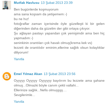
Mutfak Havlusu
13 Şubat 2013 23:39
Ben bugünlerde koşmuyorum
ama sana koşsam da yetişemem:-)
bu ne hız!
fotoğraflar zaman içerisinde öyle güzelleşti ki bir gelen
diğerinden daha da güzelim der gibi ortaya çıkıyor.
Şu ağlayan pastayı yapandan çok yemişimdir ama ben hiç
yapmadım:-)
seninkinin orantıları çok havalı olmuş(krema kek vs)
lezzeti de orantılıdır eminim,ellerine sağlık olsun kolaylıklar
diliyorum!
Yanıtla
Emel Yılmaz Akan
13 Şubat 2013 23:56
Oyyyyy Oyyyyy Oyyyyyy bayılırım bu lezzete ama şahane
olmuş...Olmazki böyle canım çekti vallahi...
Ellerinize sağlık...Nefis olmuşşşş....
Sevgilerimle...
Yanıtla