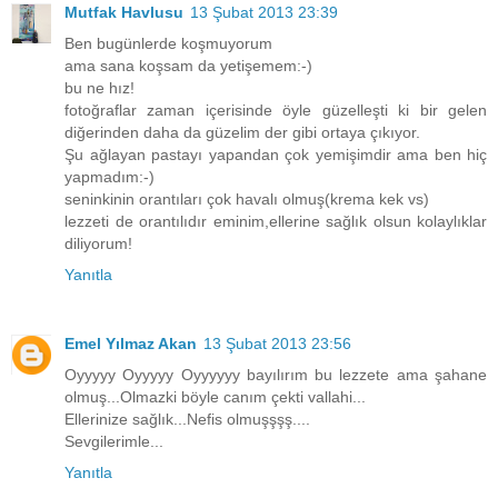
Mutfak Havlusu
13 Şubat 2013 23:39
Ben bugünlerde koşmuyorum
ama sana koşsam da yetişemem:-)
bu ne hız!
fotoğraflar zaman içerisinde öyle güzelleşti ki bir gelen
diğerinden daha da güzelim der gibi ortaya çıkıyor.
Şu ağlayan pastayı yapandan çok yemişimdir ama ben hiç
yapmadım:-)
seninkinin orantıları çok havalı olmuş(krema kek vs)
lezzeti de orantılıdır eminim,ellerine sağlık olsun kolaylıklar
diliyorum!
Yanıtla
Emel Yılmaz Akan
13 Şubat 2013 23:56
Oyyyyy Oyyyyy Oyyyyyy bayılırım bu lezzete ama şahane
olmuş...Olmazki böyle canım çekti vallahi...
Ellerinize sağlık...Nefis olmuşşşş....
Sevgilerimle...
Yanıtla