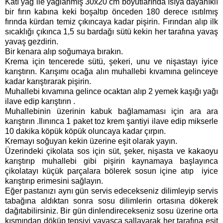
Katı yağ ile yağlanmış 30x20 cm boyutlarında ısıya dayanıklı
bir fırın kabına keki boşaltıp önceden 180 derece ısıtılmış
fırında kürdan temiz çıkıncaya kadar pişirin. Fırından alıp ilk
sıcaklığı çıkınca 1,5 su bardağı sütü kekin her tarafına yavaş
yavaş gezdirin.
Bir kenara alıp soğumaya bırakın.
Krema için tencerede sütü, şekeri, unu ve nişastayı iyice
karıştırın. Karışımı ocağa alın muhallebi kıvamına gelinceye
kadar karıştırarak pişirin.
Muhallebi kıvamına gelince ocaktan alıp 2 yemek kaşığı yağı
ilave edip karıştırın .
Muhallebinin üzerinin kabuk bağlamaması için ara ara
karıştırın .Ilınınca 1 paket toz krem şantiyi ilave edip mikserle
10 dakika köpük köpük oluncaya kadar çırpın.
Kremayı soğuyan kekin üzerine eşit olarak yayın.
Üzerindeki çikolata sos için süt, şeker, nişasta ve kakaoyu
karıştırıp muhallebi gibi pişirin kaynamaya başlayınca
çikolatayı küçük parçalara bölerek sosun içine atıp iyice
karıştırıp erimesini sağlayın.
Eğer pastanızı aynı gün servis edecekseniz dilimleyip servis
tabağına aldıktan sonra sosu dilimlerin ortasına dökerek
dağıtabilirsiniz. Bir gün dinlendirecekseniz sosu üzerine orta
kısmından döküp tepsiyi yavaşça sallayarak her tarafına eşit