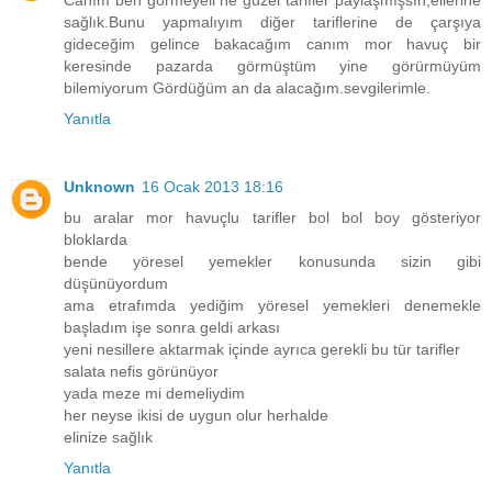
sağlık.Bunu yapmalıyım diğer tariflerine de çarşıya
gideceğim gelince bakacağım canım mor havuç bir
keresinde pazarda görmüştüm yine görürmüyüm
bilemiyorum Gördüğüm an da alacağım.sevgilerimle.
Yanıtla
Unknown
16 Ocak 2013 18:16
bu aralar mor havuçlu tarifler bol bol boy gösteriyor
bloklarda
bende yöresel yemekler konusunda sizin gibi
düşünüyordum
ama etrafımda yediğim yöresel yemekleri denemekle
başladım işe sonra geldi arkası
yeni nesillere aktarmak içinde ayrıca gerekli bu tür tarifler
salata nefis görünüyor
yada meze mi demeliydim
her neyse ikisi de uygun olur herhalde
elinize sağlık
Yanıtla