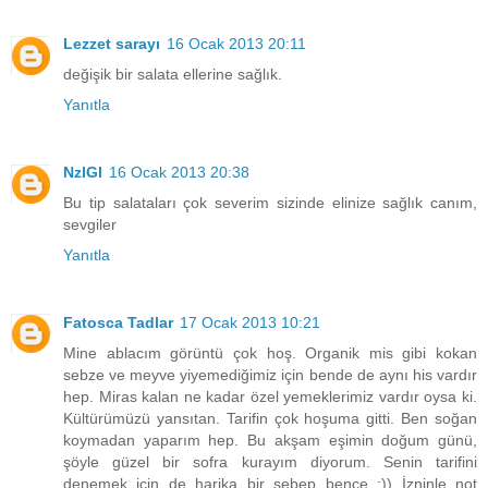
Lezzet sarayı
16 Ocak 2013 20:11
değişik bir salata ellerine sağlık.
Yanıtla
NzlGl
16 Ocak 2013 20:38
Bu tip salataları çok severim sizinde elinize sağlık canım,
sevgiler
Yanıtla
Fatosca Tadlar
17 Ocak 2013 10:21
Mine ablacım görüntü çok hoş. Organik mis gibi kokan
sebze ve meyve yiyemediğimiz için bende de aynı his vardır
hep. Miras kalan ne kadar özel yemeklerimiz vardır oysa ki.
Kültürümüzü yansıtan. Tarifin çok hoşuma gitti. Ben soğan
koymadan yaparım hep. Bu akşam eşimin doğum günü,
şöyle güzel bir sofra kurayım diyorum. Senin tarifini
denemek için de harika bir sebep bence :)) İzninle not