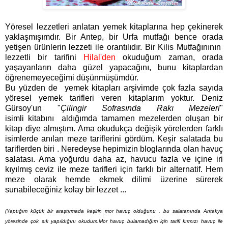
Yöresel lezzetleri anlatan yemek kitaplarına hep çekinerek
yaklaşmışımdır. Bir Antep, bir Urfa mutfağı bence orada
yetişen ürünlerin lezzeti ile orantılıdır. Bir Kilis Mutfağınının
lezzetli bir tarifini
Hilal'den
okuduğum zaman, orada
yaşayanların daha güzel yapacağını, bunu kitaplardan
öğrenemeyeceğimi düşünmüşümdür.
Bu yüzden de yemek kitapları arşivimde çok fazla sayıda
yöresel yemek tarifleri veren kitaplarım yoktur. Deniz
Gürsoy'un "
Çilingir Sofrasında Rakı Mezeleri
"
isimli kitabını aldığımda tamamen mezelerden oluşan bir
kitap diye almıştım. Ama okudukça değişik yörelerden farklı
isimlerde anılan meze tariflerini gördüm. Keşir salatada bu
tariflerden biri . Neredeyse hepimizin bloglarında olan havuç
salatası. Ama yoğurdu daha az, havucu fazla ve içine iri
kıyılmış ceviz ile meze tarifleri için farklı bir alternatif. Hem
meze olarak hemde ekmek dilimi üzerine sürerek
sunabileceğiniz kolay bir lezzet
...
(Yaptığım küçük bir araştırmada keşirin mor havuç olduğunu , bu salatanında Antakya
yöresinde çok sık yapıldığını okudum.Mor havuç bulamadığım için tarifi kırmızı havuç ile