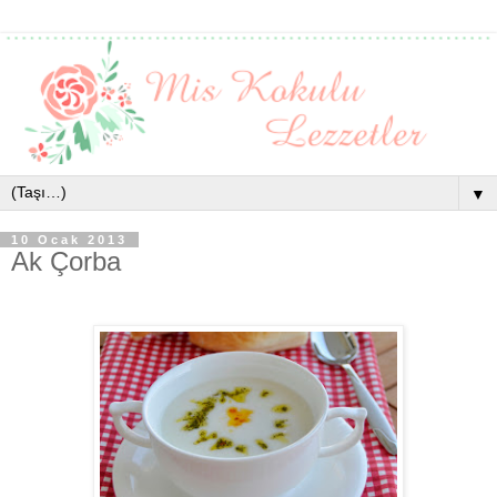
▼
10 Ocak 2013
Ak Çorba