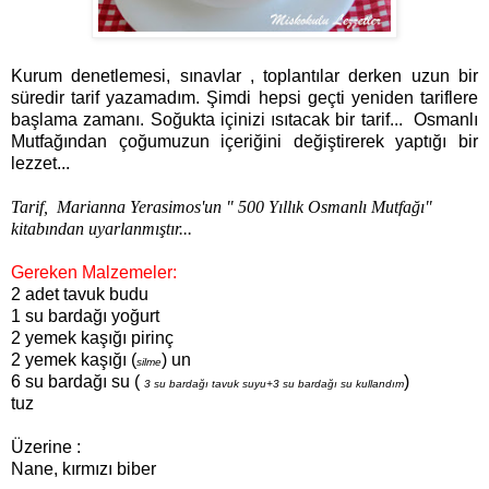
Kurum denetlemesi, sınavlar , toplantılar derken uzun bir
süredir tarif yazamadım. Şimdi hepsi geçti yeniden tariflere
başlama zamanı. Soğukta içinizi ısıtacak bir tarif... Osmanlı
Mutfağından çoğumuzun içeriğini değiştirerek yaptığı bir
lezzet...
Tarif, Marianna Yerasimos'un " 500 Yıllık Osmanlı Mutfağı"
kitabından uyarlanmıştır...
Gereken Malzemeler:
2 adet tavuk budu
1 su bardağı yoğurt
2 yemek kaşığı pirinç
2 yemek kaşığı (
) un
silme
6 su bardağı su (
)
3 su bardağı tavuk suyu+3 su bardağı su kullandım
tuz
Üzerine :
Nane, kırmızı biber