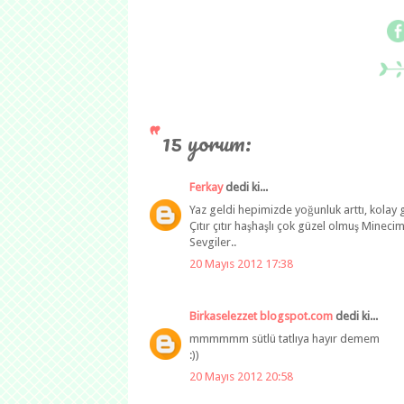
15 yorum:
Ferkay
dedi ki...
Yaz geldi hepimizde yoğunluk arttı, kolay 
Çıtır çıtır haşhaşlı çok güzel olmuş Minecim 
Sevgiler..
20 Mayıs 2012 17:38
Birkaselezzet blogspot.com
dedi ki...
mmmmmm sütlü tatlıya hayır demem
:))
20 Mayıs 2012 20:58