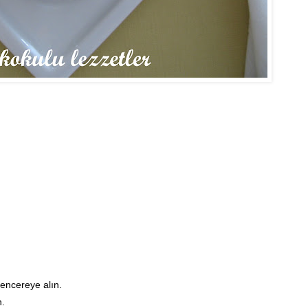
tencereye alın.
n.