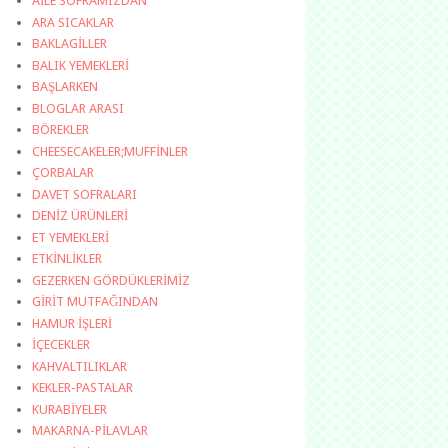
AİLE SOFRAMIZDAN
ARA SICAKLAR
BAKLAGİLLER
BALIK YEMEKLERİ
BAŞLARKEN
BLOGLAR ARASI
BÖREKLER
CHEESECAKELER;MUFFİNLER
ÇORBALAR
DAVET SOFRALARI
DENİZ ÜRÜNLERİ
ET YEMEKLERİ
ETKİNLİKLER
GEZERKEN GÖRDÜKLERİMİZ
GİRİT MUTFAĞINDAN
HAMUR İŞLERİ
İÇECEKLER
KAHVALTILIKLAR
KEKLER-PASTALAR
KURABİYELER
MAKARNA-PİLAVLAR