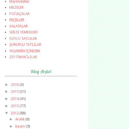
Marmelatlar
MEZELER
POĞAÇALAR
REÇELLER
SALATALAR
SEBZE YEMEKLERİ
SÜTLÜ TATLILAR
ŞURUPLU TATLILAR
YAŞAMIN İÇİNDEN
ZEYTİNYAĞLILAR
Blog Arşivi
►
2016
(3)
►
2015
(31)
►
2014
(41)
►
2013
(77)
▼
2012
(88)
►
Aralık
(6)
►
Kasım
(9)