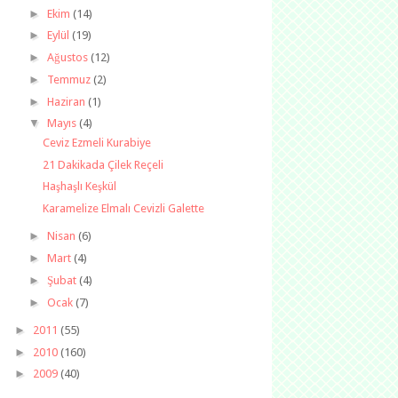
►
Ekim
(14)
►
Eylül
(19)
►
Ağustos
(12)
►
Temmuz
(2)
►
Haziran
(1)
▼
Mayıs
(4)
Ceviz Ezmeli Kurabiye
21 Dakikada Çilek Reçeli
Haşhaşlı Keşkül
Karamelize Elmalı Cevizli Galette
►
Nisan
(6)
►
Mart
(4)
►
Şubat
(4)
►
Ocak
(7)
►
2011
(55)
►
2010
(160)
►
2009
(40)