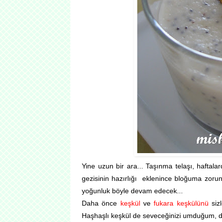
Yine uzun bir ara... Taşınma telaşı, haftal
gezisinin hazırlığı eklenince bloğuma zor
yoğunluk böyle devam edecek...
Daha önce
keşkül
ve
fukara keşkülünü
sizl
Haşhaşlı keşkül de seveceğinizi umduğum, deği