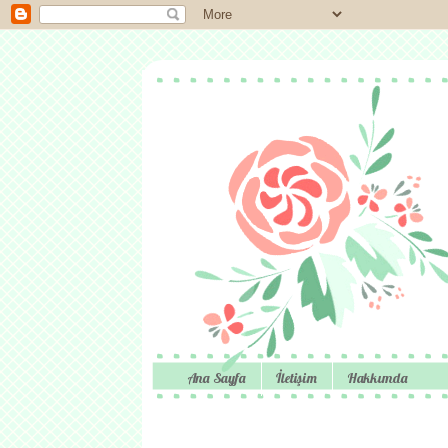
Ana Sayfa
İletişim
Hakkımda