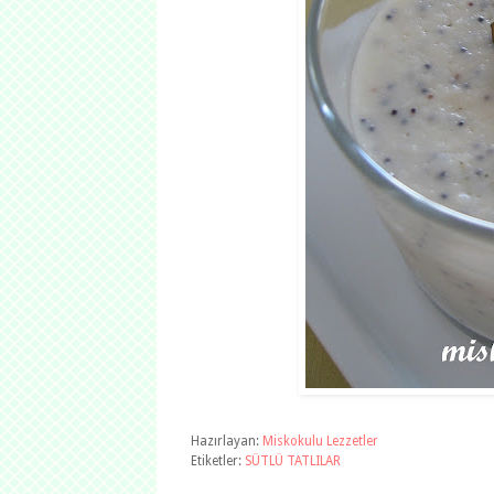
Hazırlayan:
Miskokulu Lezzetler
Etiketler:
SÜTLÜ TATLILAR