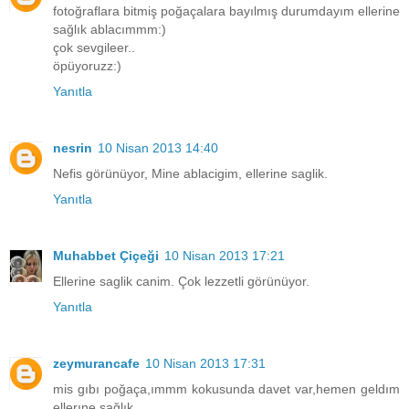
fotoğraflara bitmiş poğaçalara bayılmış durumdayım ellerine
sağlık ablacımmm:)
çok sevgileer..
öpüyoruzz:)
Yanıtla
nesrin
10 Nisan 2013 14:40
Nefis görünüyor, Mine ablacigim, ellerine saglik.
Yanıtla
Muhabbet Çiçeği
10 Nisan 2013 17:21
Ellerine saglik canim. Çok lezzetli görünüyor.
Yanıtla
zeymurancafe
10 Nisan 2013 17:31
mis gıbı poğaça,ımmm kokusunda davet var,hemen geldım
ellerıne sağlık