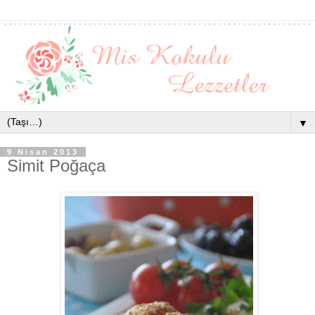
▼
9 Nisan 2013
Simit Poğaça