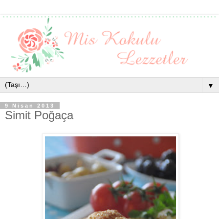
▼
9 Nisan 2013
Simit Poğaça