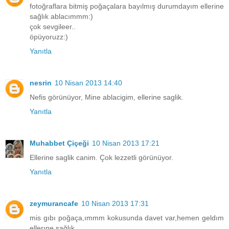
fotoğraflara bitmiş poğaçalara bayılmış durumdayım ellerine
sağlık ablacımmm:)
çok sevgileer..
öpüyoruzz:)
Yanıtla
nesrin
10 Nisan 2013 14:40
Nefis görünüyor, Mine ablacigim, ellerine saglik.
Yanıtla
Muhabbet Çiçeği
10 Nisan 2013 17:21
Ellerine saglik canim. Çok lezzetli görünüyor.
Yanıtla
zeymurancafe
10 Nisan 2013 17:31
mis gıbı poğaça,ımmm kokusunda davet var,hemen geldım
ellerıne sağlık