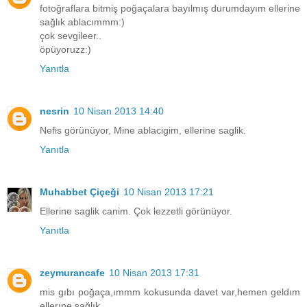
fotoğraflara bitmiş poğaçalara bayılmış durumdayım ellerine
sağlık ablacımmm:)
çok sevgileer..
öpüyoruzz:)
Yanıtla
nesrin
10 Nisan 2013 14:40
Nefis görünüyor, Mine ablacigim, ellerine saglik.
Yanıtla
Muhabbet Çiçeği
10 Nisan 2013 17:21
Ellerine saglik canim. Çok lezzetli görünüyor.
Yanıtla
zeymurancafe
10 Nisan 2013 17:31
mis gıbı poğaça,ımmm kokusunda davet var,hemen geldım
ellerıne sağlık