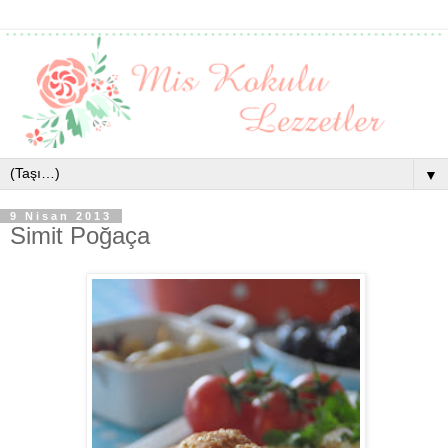
▼
9 Nisan 2013
Simit Poğaça