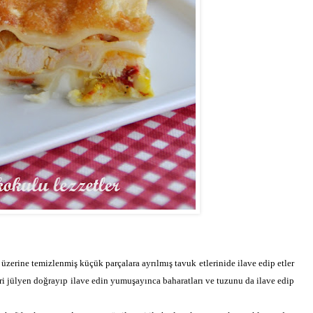
üzerine temizlenmiş küçük parçalara ayrılmış tavuk etlerinide ilave edip etler
ri jülyen doğrayıp ilave edin yumuşayınca baharatları ve tuzunu da ilave edip