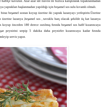
e hafifçe kavurun. Azar azar süt ilavesi ile hızlıca karıştırarak topaklanmadan
nya yaprakları haşlanmadan yapıldığı için beşamel sos sulu kıvamlı olmalı.
) biraz beşamel sostan koyup üzerine iki yaprak lazanyayı yerleştirin.Üzerine
üzerine lazanya ,beşamel sos , tavuklu harç olacak şekilde üç kat lazanya
 koyup önceden 180 derece ısıtılmış fırında beşamel sos hafif kızarıncaya
şar peynirini serpip 5 dakika daha peynirler kızarıncaya kadar fırında
imleyip servis yapın.