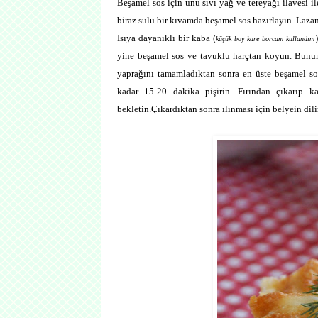
Beşamel sos için unu sıvı yağ ve tereyağı ilavesi il
biraz sulu bir kıvamda beşamel sos hazırlayın. Laza
Isıya dayanıklı bir kaba (
küçük boy kare borcam kullandım
yine beşamel sos ve tavuklu harçtan koyun. Bunun 
yaprağını tamamladıktan sonra en üste beşamel sos
kadar 15-20 dakika pişirin. Fırından çıkarıp ka
bekletin.Çıkardıktan sonra ılınması için belyein dil