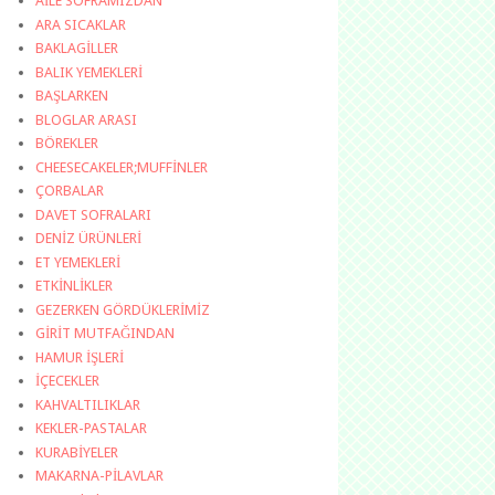
AİLE SOFRAMIZDAN
ARA SICAKLAR
BAKLAGİLLER
BALIK YEMEKLERİ
BAŞLARKEN
BLOGLAR ARASI
BÖREKLER
CHEESECAKELER;MUFFİNLER
ÇORBALAR
DAVET SOFRALARI
DENİZ ÜRÜNLERİ
ET YEMEKLERİ
ETKİNLİKLER
GEZERKEN GÖRDÜKLERİMİZ
GİRİT MUTFAĞINDAN
HAMUR İŞLERİ
İÇECEKLER
KAHVALTILIKLAR
KEKLER-PASTALAR
KURABİYELER
MAKARNA-PİLAVLAR