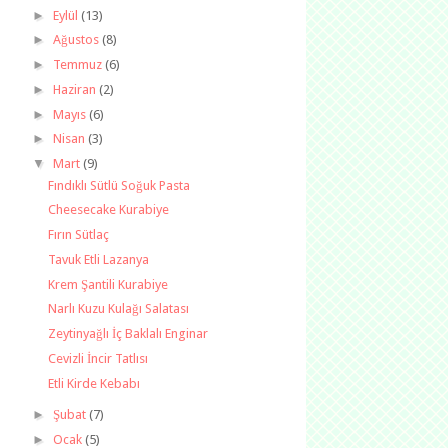
►
Eylül
(13)
►
Ağustos
(8)
►
Temmuz
(6)
►
Haziran
(2)
►
Mayıs
(6)
►
Nisan
(3)
▼
Mart
(9)
Fındıklı Sütlü Soğuk Pasta
Cheesecake Kurabiye
Fırın Sütlaç
Tavuk Etli Lazanya
Krem Şantili Kurabiye
Narlı Kuzu Kulağı Salatası
Zeytinyağlı İç Baklalı Enginar
Cevizli İncir Tatlısı
Etli Kirde Kebabı
►
Şubat
(7)
►
Ocak
(5)