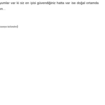
 duyumlar var ki siz en iyisi güvendiğiniz hatta var ise doğal ortamda
ın...
)
lazanya kullandım