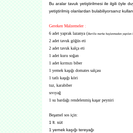
Bu aralar tavuk yetiştirilmesi ile ilgili öyle
yetiştirilmiş olanlardan bulabiliyorsanız kullan
Gereken Malzemeler :
6 adet yaprak lazanya (
Barilla marka haşlanmadan yapılan 
2 adet tavuk göğüs eti
2 adet tavuk kalça eti
1 adet kuru soğan
1 adet kırmızı biber
1 yemek kaşığı domates salçası
1 tatlı kaşığı köri
tuz, karabiber
sıvıyağ
1 su bardağı rendelenmiş kaşar peyniri
Beşamel sos için:
1 lt. süt
1 yemek kaşığı tereyağı