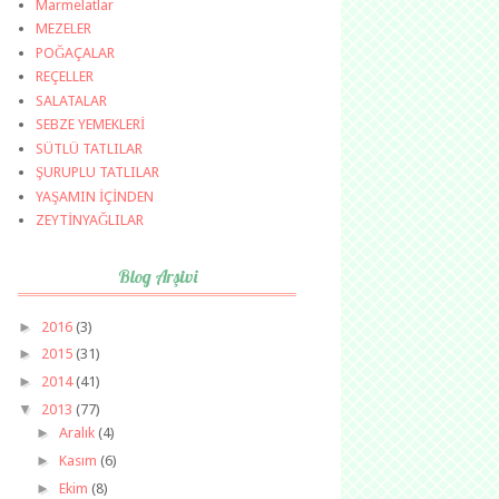
Marmelatlar
MEZELER
POĞAÇALAR
REÇELLER
SALATALAR
SEBZE YEMEKLERİ
SÜTLÜ TATLILAR
ŞURUPLU TATLILAR
YAŞAMIN İÇİNDEN
ZEYTİNYAĞLILAR
Blog Arşivi
►
2016
(3)
►
2015
(31)
►
2014
(41)
▼
2013
(77)
►
Aralık
(4)
►
Kasım
(6)
►
Ekim
(8)