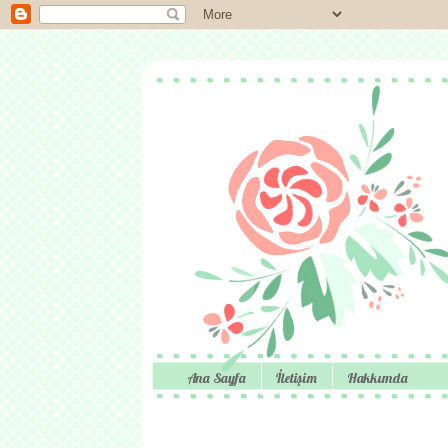
Ana Sayfa
İletişim
Hakkımda