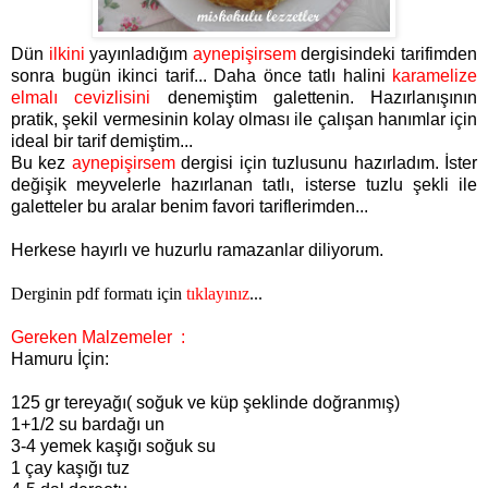
Dün
ilkini
yayınladığım
aynepişirsem
dergisindeki tarifimden
sonra bugün ikinci tarif... Daha önce tatlı halini
karamelize
elmalı cevizlisini
denemiştim galettenin. Hazırlanışının
pratik, şekil vermesinin kolay olması ile çalışan hanımlar için
ideal bir tarif demiştim...
Bu kez
aynepişirsem
dergisi için tuzlusunu hazırladım. İster
değişik meyvelerle hazırlanan tatlı, isterse tuzlu şekli ile
galetteler bu aralar benim favori tariflerimden...
Herkese hayırlı ve huzurlu ramazanlar diliyorum.
Derginin pdf formatı için
tıklayınız
...
Gereken Malzemeler
:
Hamuru İçin:
125 gr tereyağı( soğuk ve küp şeklinde doğranmış)
1+1/2 su bardağı un
3-4 yemek kaşığı soğuk su
1 çay kaşığı tuz