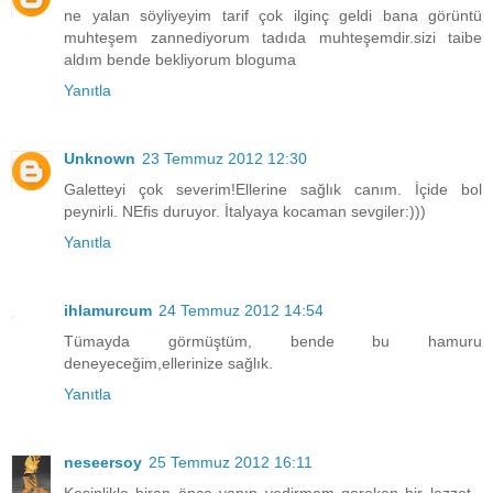
ne yalan söyliyeyim tarif çok ilginç geldi bana görüntü
muhteşem zannediyorum tadıda muhteşemdir.sizi taibe
aldım bende bekliyorum bloguma
Yanıtla
Unknown
23 Temmuz 2012 12:30
Galetteyi çok severim!Ellerine sağlık canım. İçide bol
peynirli. NEfis duruyor. İtalyaya kocaman sevgiler:)))
Yanıtla
ihlamurcum
24 Temmuz 2012 14:54
Tümayda görmüştüm, bende bu hamuru
deneyeceğim,ellerinize sağlık.
Yanıtla
neseersoy
25 Temmuz 2012 16:11
Kesinlikle biran önce yapıp yedirmem gereken bir lezzet ,