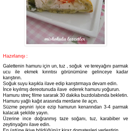
Hazırlanışı :
Galettenin hamuru için un, tuz , soğuk ve tereyağını parmak
ucu ile ekmek kırıntısı görünümüne gelinceye kadar
karıştırın.
Soğuk suyu kaşıkla ilave edip karıştırmaya devam edin.
İnce kıyılmış dereotunuda ilave
ederek hamuru yoğurun.
Hamuru streç filme sararak 30 dakika buzdolabında bekletin.
Hamuru yağlı kağıt arasında merdane ile açın.
Süzme peyniri iyice ezip hamurun kenarından 3-4 parmak
kalacak şekilde yayın.
Üzerine ince doğranmış taze soğanı, tuz, karabiber ve
zeytinyağını ilave edin.
En üstüne ikiye böldüğünüz kiraz domatesleri yerleştirin.