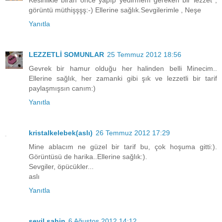
görüntü müthişşşş:-) Ellerine sağlık.Sevgilerimle , Neşe
Yanıtla
LEZZETLİ SOMUNLAR
25 Temmuz 2012 18:56
Gevrek bir hamur olduğu her halinden belli Minecim..
Ellerine sağlık, her zamanki gibi şık ve lezzetli bir tarif
paylaşmışsın canım:)
Yanıtla
kristalkelebek(aslı)
26 Temmuz 2012 17:29
Mine ablacım ne güzel bir tarif bu, çok hoşuma gitti:).
Görüntüsü de harika..Ellerine sağlık:).
Sevgiler, öpücükler...
aslı
Yanıtla
sevil şahin
6 Ağustos 2012 14:12