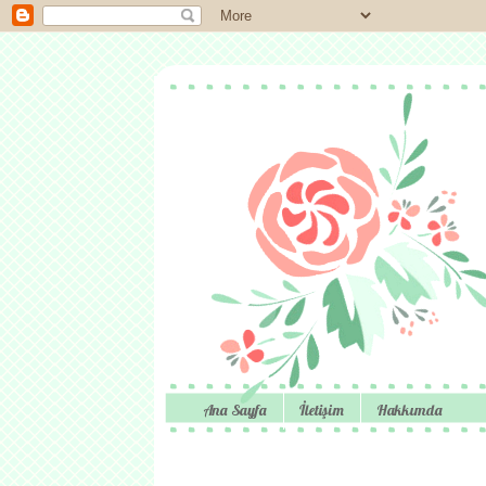
Ana Sayfa
İletişim
Hakkımda