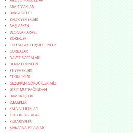
AİLE SOFRAMIZDAN
ARA SICAKLAR
BAKLAGİLLER
BALIK YEMEKLERİ
BAŞLARKEN
BLOGLAR ARASI
BÖREKLER
CHEESECAKELER;MUFFİNLER
ÇORBALAR
DAVET SOFRALARI
DENİZ ÜRÜNLERİ
ET YEMEKLERİ
ETKİNLİKLER
GEZERKEN GÖRDÜKLERİMİZ
GİRİT MUTFAĞINDAN
HAMUR İŞLERİ
İÇECEKLER
KAHVALTILIKLAR
KEKLER-PASTALAR
KURABİYELER
MAKARNA-PİLAVLAR