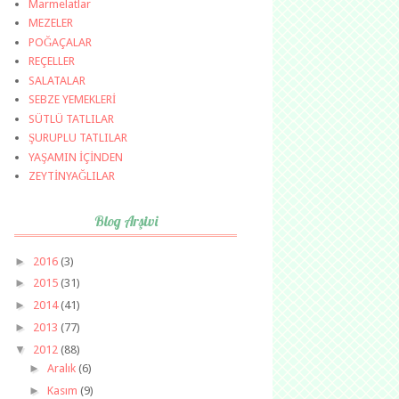
Marmelatlar
MEZELER
POĞAÇALAR
REÇELLER
SALATALAR
SEBZE YEMEKLERİ
SÜTLÜ TATLILAR
ŞURUPLU TATLILAR
YAŞAMIN İÇİNDEN
ZEYTİNYAĞLILAR
Blog Arşivi
►
2016
(3)
►
2015
(31)
►
2014
(41)
►
2013
(77)
▼
2012
(88)
►
Aralık
(6)
►
Kasım
(9)