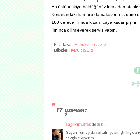
En üstüne ikiye böldüğünüz kiraz domatesleri 
Kenarlardaki hamuru domateslerin üzerine do
180 derece fırında kızarıncaya kadar pişirin.
Ilınınca dilimleyerek servis yapın.
Hazırlayan:
Miskokulu Lezzetler
Etiketler:
HAMUR İŞLERİ
17 yorum:
Saglıklımutfak
dedi ki...
Geçen Tümay da şeftalili yapmıştı. hiç de
sevgiyle öperim