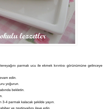
 tereyağını parmak ucu ile ekmek kırıntısı görünümüne gelinceye
devam edin.
uru yoğurun.
abında bekletin.
n.
n 3-4 parmak kalacak şekilde yayın.
abiber ve zeytinyağını ilave edin.