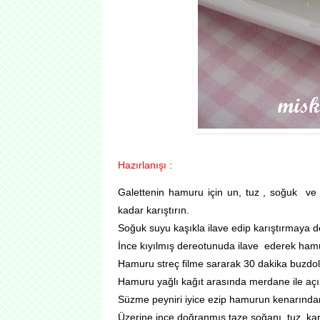
Hazırlanışı :
Galettenin hamuru için un, tuz , soğuk ve
kadar karıştırın.
Soğuk suyu kaşıkla ilave edip karıştırmaya 
İnce kıyılmış dereotunuda ilave
ederek ham
Hamuru streç filme sararak 30 dakika buzdol
Hamuru yağlı kağıt arasında merdane ile açı
Süzme peyniri iyice ezip hamurun kenarında
Üzerine ince doğranmış taze soğanı, tuz, kar