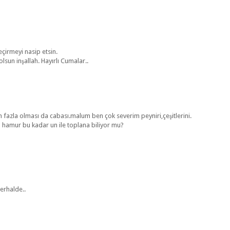
çirmeyi nasip etsin.
lsun inşallah. Hayırlı Cumalar..
fazla olması da cabası.malum ben çok severim peyniri,çeşitlerini.
 hamur bu kadar un ile toplana biliyor mu?
erhalde..