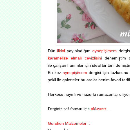
Dün
ilkini
yayınladığım
aynepişirsem
dergis
karamelize elmalı cevizlisini
denemiştim gal
ile çalışan hanımlar için ideal bir tarif demişti
Bu kez
aynepişirsem
dergisi için tuzlusunu 
şekli ile galetteler bu aralar benim favori tari
Herkese hayırlı ve huzurlu ramazanlar diliyo
Derginin pdf formatı için
tıklayınız
...
Gereken Malzemeler
: