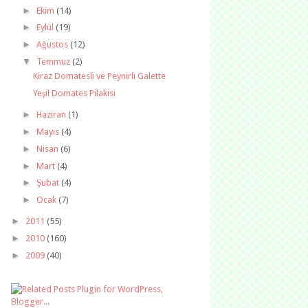
►
Ekim
(14)
►
Eylül
(19)
►
Ağustos
(12)
▼
Temmuz
(2)
Kiraz Domatesli ve Peynirli Galette
Yeşil Domates Pilakisi
►
Haziran
(1)
►
Mayıs
(4)
►
Nisan
(6)
►
Mart
(4)
►
Şubat
(4)
►
Ocak
(7)
►
2011
(55)
►
2010
(160)
►
2009
(40)