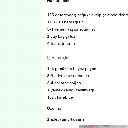
Hamuru İçin:
125 gr tereyağı( soğuk ve küp şeklinde doğ
1+1/2 su bardağı un
3-4 yemek kaşığı soğuk su
1 çay kaşığı tuz
4-5 dal dereotu
İç Harcı için:
125 gr süzme beyaz peynir
8-9 adet kiraz domates
3-4 dal taze soğan
1 yemek kaşığı zeytinyağı
Tuz , karabiber
Üzerine :
1 adet yumurta sarısı