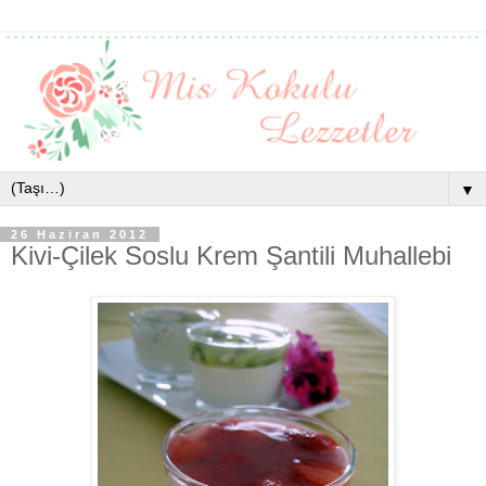
▼
26 Haziran 2012
Kivi-Çilek Soslu Krem Şantili Muhallebi