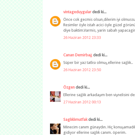
vintageduygular
dedi ki...
Önce cok gecmis olsun,dilerim iyi olmuss
Resimler öyle istah acici öyle güzel gö
diye baktim.Varmis, yarin sabah yapacagim.
26 Haziran 2012 23:33
Canan Demirbağ
dedi ki...
Süper bir yaz tatlısı olmuş,ellerine sağlık..
26 Haziran 2012 23:50
Özgen
dedi ki...
Ellerine sağlık arkadaşım ben vişnelisini d
27 Haziran 2012 00:13
Saglıklımutfak
dedi ki...
Minecim canım günaydın. Hiç konuşamadık bu
gidiyor ellerine sağlık canım. öperim.