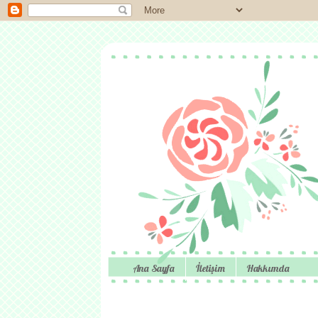
Ana Sayfa
İletişim
Hakkımda