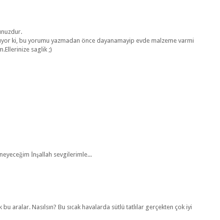
unuzdur.
rünüyor ki, bu yorumu yazmadan önce dayanamayip evde malzeme varmi
Ellerinize saglik ;)
eneyeceğim İnşallah sevgilerimle...
 aralar. Nasılsın? Bu sıcak havalarda sütlü tatlılar gerçekten çok iyi