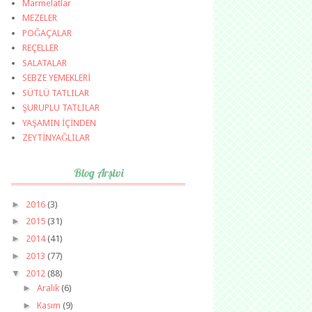
Marmelatlar
MEZELER
POĞAÇALAR
REÇELLER
SALATALAR
SEBZE YEMEKLERİ
SÜTLÜ TATLILAR
ŞURUPLU TATLILAR
YAŞAMIN İÇİNDEN
ZEYTİNYAĞLILAR
Blog Arşivi
►
2016
(3)
►
2015
(31)
►
2014
(41)
►
2013
(77)
▼
2012
(88)
►
Aralık
(6)
►
Kasım
(9)