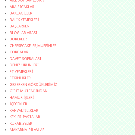
AİLE SOFRAMIZDAN
ARA SICAKLAR
BAKLAGİLLER
BALIK YEMEKLERİ
BAŞLARKEN
BLOGLAR ARASI
BÖREKLER
CHEESECAKELER;MUFFİNLER
ÇORBALAR
DAVET SOFRALARI
DENİZ ÜRÜNLERİ
ET YEMEKLERİ
ETKİNLİKLER
GEZERKEN GÖRDÜKLERİMİZ
GİRİT MUTFAĞINDAN
HAMUR İŞLERİ
İÇECEKLER
KAHVALTILIKLAR
KEKLER-PASTALAR
KURABİYELER
MAKARNA-PİLAVLAR