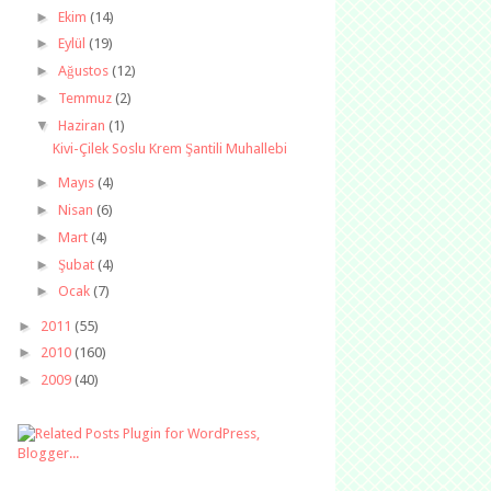
►
Ekim
(14)
►
Eylül
(19)
►
Ağustos
(12)
►
Temmuz
(2)
▼
Haziran
(1)
Kivi-Çilek Soslu Krem Şantili Muhallebi
►
Mayıs
(4)
►
Nisan
(6)
►
Mart
(4)
►
Şubat
(4)
►
Ocak
(7)
►
2011
(55)
►
2010
(160)
►
2009
(40)