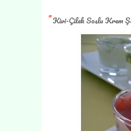
Kivi-Çilek Soslu Krem Şa