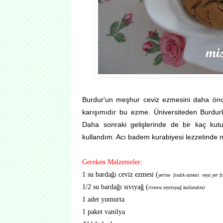
Burdur'un meşhur ceviz ezmesini daha önce
karışımıdır bu ezme. Üniversiteden Burdurl
Daha sonraki gelişlerinde de bir kaç kutu
kullandım. Acı badem kurabiyesi lezzetinde nef
Gereken Malzemeler:
1 su bardağı ceviz ezmesi (
yerine fındık ezmesi veya yer fı
1/2 su bardağı sıvıyağ (
riviera zeytinyağ kullandım)
1 adet yumurta
1 paket vanilya