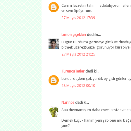
Canım lezzetini tahmin edebiliyorum eller
ve seni öpüyorum.
27 Mayıs 2012 17:39
Limon çiçekleri
dedi ki...
Bugün Burdur'a gezmeye gittik ve duyduğ
bitmek üzere:))Güzel görünüyor kurabiyele
27 Mayıs 2012 21:25
TuruncuTatlar
dedi ki...
burdurdayken çok yerdik ey gidi günler ey:)
28 Mayıs 2012 00:10
Narince
dedi ki...
Aaa duymamıştım daha evvel ceviz ezmesini
Demek küçük hanım yeni şablonu mu beğen
yine?