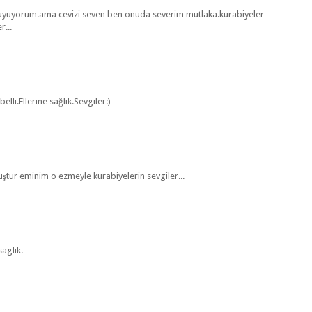
duyuyorum.ama cevizi seven ben onuda severim mutlaka.kurabiyeler
r...
li.Ellerine sağlık.Sevgiler:)
uştur eminim o ezmeyle kurabiyelerin sevgiler...
saglik.