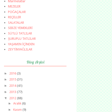
Marmelatlar
MEZELER
POĞAÇALAR
REÇELLER
SALATALAR
SEBZE YEMEKLERİ
SÜTLÜ TATLILAR
ŞURUPLU TATLILAR
YAŞAMIN İÇİNDEN
ZEYTİNYAĞLILAR
Blog Arşivi
►
2016
(3)
►
2015
(31)
►
2014
(41)
►
2013
(77)
▼
2012
(88)
►
Aralık
(6)
►
Kasım
(9)