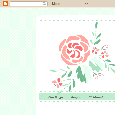
Ana Sayfa
İletişim
Hakkımda