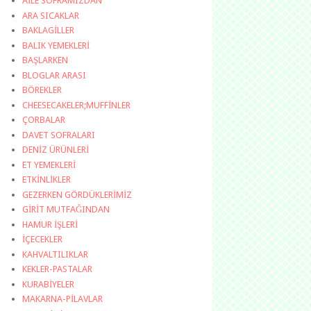
AİLE SOFRAMIZDAN
ARA SICAKLAR
BAKLAGİLLER
BALIK YEMEKLERİ
BAŞLARKEN
BLOGLAR ARASI
BÖREKLER
CHEESECAKELER;MUFFİNLER
ÇORBALAR
DAVET SOFRALARI
DENİZ ÜRÜNLERİ
ET YEMEKLERİ
ETKİNLİKLER
GEZERKEN GÖRDÜKLERİMİZ
GİRİT MUTFAĞINDAN
HAMUR İŞLERİ
İÇECEKLER
KAHVALTILIKLAR
KEKLER-PASTALAR
KURABİYELER
MAKARNA-PİLAVLAR