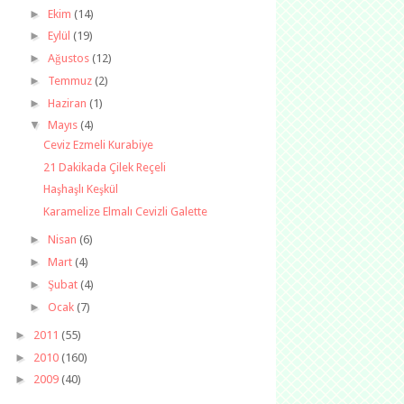
►
Ekim
(14)
►
Eylül
(19)
►
Ağustos
(12)
►
Temmuz
(2)
►
Haziran
(1)
▼
Mayıs
(4)
Ceviz Ezmeli Kurabiye
21 Dakikada Çilek Reçeli
Haşhaşlı Keşkül
Karamelize Elmalı Cevizli Galette
►
Nisan
(6)
►
Mart
(4)
►
Şubat
(4)
►
Ocak
(7)
►
2011
(55)
►
2010
(160)
►
2009
(40)