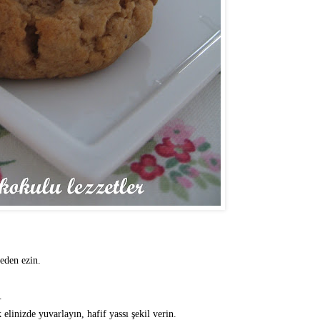
meden ezin.
.
inizde yuvarlayın, hafif yassı şekil verin.