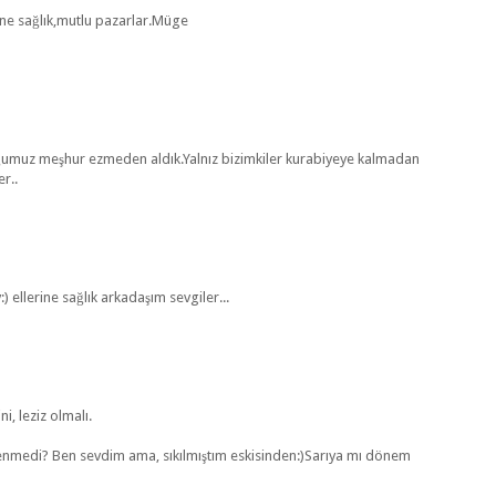
ine sağlık,mutlu pazarlar.Müge
umuz meşhur ezmeden aldık.Yalnız bizimkiler kurabiyeye kalmadan
r..
 ellerine sağlık arkadaşım sevgiler...
, leziz olmalı.
medi? Ben sevdim ama, sıkılmıştım eskisinden:)Sarıya mı dönem