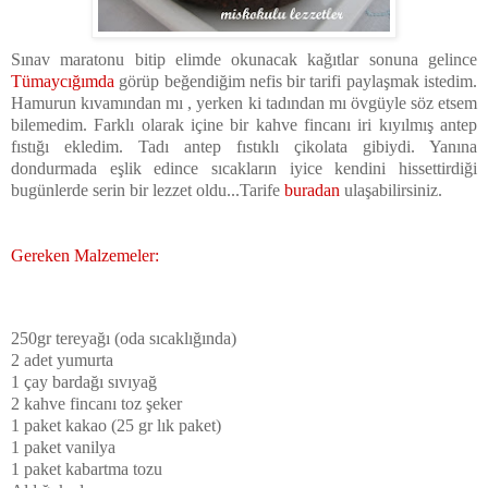
Sınav maratonu bitip elimde okunacak kağıtlar sonuna gelince
Tümaycığımda
görüp beğendiğim nefis bir tarifi paylaşmak istedim.
Hamurun kıvamından mı , yerken ki tadından mı övgüyle söz etsem
bilemedim. Farklı olarak içine bir kahve fincanı iri kıyılmış antep
fıstığı ekledim. Tadı antep fıstıklı çikolata gibiydi. Yanına
dondurmada eşlik edince sıcakların iyice kendini hissettirdiği
bugünlerde serin bir lezzet oldu...Tarife
buradan
ulaşabilirsiniz.
Gereken Malzemeler:
250gr tereyağı (oda sıcaklığında)
2 adet yumurta
1 çay bardağı sıvıyağ
2 kahve fincanı toz şeker
1 paket kakao (25 gr lık paket)
1 paket vanilya
1 paket kabartma tozu