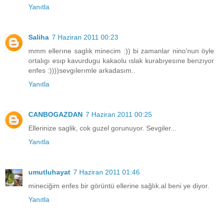
Yanıtla
Saliha
7 Haziran 2011 00:23
mmm ellerıne saglık minecim :)) bi zamanlar nino'nun öyle
ortalıgı esıp kavurdugu kakaolu ıslak kurabıyesıne benzıyor
enfes :))))sevgılerımle arkadasım..
Yanıtla
CANBOGAZDAN
7 Haziran 2011 00:25
Ellerinize saglik, cok guzel gorunuyor. Sevgiler...
Yanıtla
umutluhayat
7 Haziran 2011 01:46
mineciğim enfes bir görüntü ellerine sağlık.al beni ye diyor.
Yanıtla