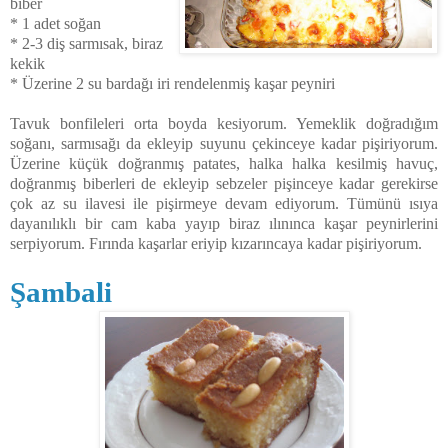
biber
* 1 adet soğan
* 2-3 diş sarmısak, biraz
kekik
* Üzerine 2 su bardağı iri rendelenmiş kaşar peyniri
Tavuk bonfileleri orta boyda kesiyorum. Yemeklik doğradığım
soğanı, sarmısağı da ekleyip suyunu çekinceye kadar pişiriyorum.
Üzerine küçük doğranmış patates, halka halka kesilmiş havuç,
doğranmış biberleri de ekleyip sebzeler pişinceye kadar gerekirse
çok az su ilavesi ile pişirmeye devam ediyorum. Tümünü ısıya
dayanılıklı bir cam kaba yayıp biraz ılınınca kaşar peynirlerini
serpiyorum. Fırında kaşarlar eriyip kızarıncaya kadar pişiriyorum.
Şambali