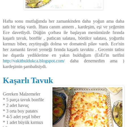
Hafta sonu mutfağımda her zamankinden daha yoğun ama daha
tatlı bir telaş vardı. İftara canım annem , kardeşim, eşi ve yeğenim
Ece davetliydi. Düğün çorbası ile başlayan menümüzde fırında
kaşarlı tavuk, bonfile , patlıcan salatası, börülce salatası, yoğurtlu
kırmızı biber, zeytinyağlı dolma ve domatesli pilav vardı. Ece'nin
her zamanki favori yemeği fırında kaşarlı tavuktu . Gecenin tatlısı
ise dışarda yediklerime en yakın bulduğum (EsEr'in tarifini
http://vakitbuldukca.blogspot.com/
daha denemedim ama )
kardeşimin şambalisiydi.
Kaşarlı Tavuk
Gereken Malzemeler
* 5 parça tavuk bonfile
* 2 adet havuç
* 3 orta boy patates
* 4-5 adet yeşil biber
* 1 adet büyük kırmızı