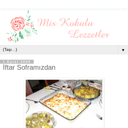
▼
1 Eylül 2009
İftar Soframızdan