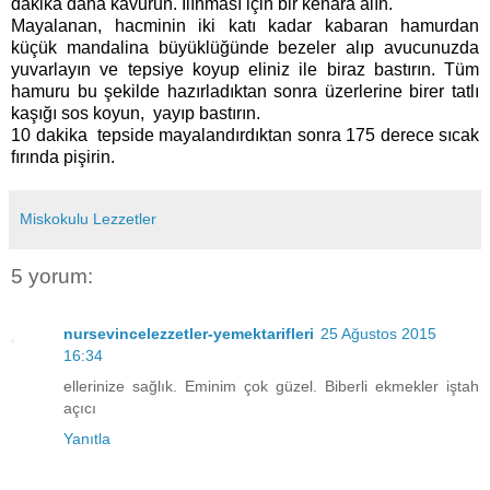
dakika daha kavurun. Ilınması için bir kenara alın.
Mayalanan, hacminin iki katı kadar kabaran hamurdan
küçük mandalina büyüklüğünde bezeler alıp avucunuzda
yuvarlayın ve tepsiye koyup eliniz ile biraz bastırın. Tüm
hamuru bu şekilde hazırladıktan sonra üzerlerine birer tatlı
kaşığı sos koyun, yayıp bastırın.
10 dakika tepside mayalandırdıktan sonra 175 derece sıcak
fırında pişirin.
Miskokulu Lezzetler
5 yorum:
nursevincelezzetler-yemektarifleri
25 Ağustos 2015
16:34
ellerinize sağlık. Eminim çok güzel. Biberli ekmekler iştah
açıcı
Yanıtla