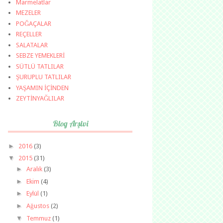
Marmelatlar
MEZELER
POĞAÇALAR
REÇELLER
SALATALAR
SEBZE YEMEKLERİ
SÜTLÜ TATLILAR
ŞURUPLU TATLILAR
YAŞAMIN İÇİNDEN
ZEYTİNYAĞLILAR
Blog Arşivi
►
2016
(3)
▼
2015
(31)
►
Aralık
(3)
►
Ekim
(4)
►
Eylül
(1)
►
Ağustos
(2)
▼
Temmuz
(1)