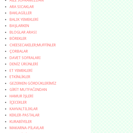
AİLE SOFRAMIZDAN
ARA SICAKLAR
BAKLAGİLLER
BALIK YEMEKLERİ
BAŞLARKEN
BLOGLAR ARASI
BÖREKLER
CHEESECAKELER;MUFFİNLER
ÇORBALAR
DAVET SOFRALARI
DENİZ ÜRÜNLERİ
ET YEMEKLERİ
ETKİNLİKLER
GEZERKEN GÖRDÜKLERİMİZ
GİRİT MUTFAĞINDAN
HAMUR İŞLERİ
İÇECEKLER
KAHVALTILIKLAR
KEKLER-PASTALAR
KURABİYELER
MAKARNA-PİLAVLAR