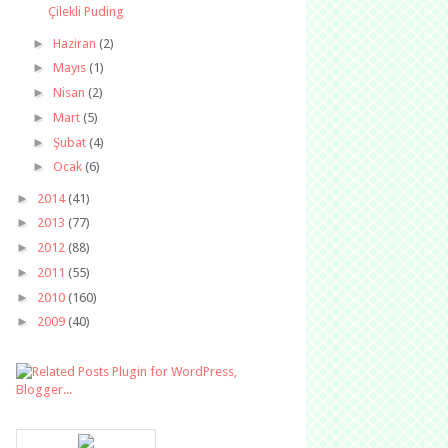
Çilekli Puding
►
Haziran
(2)
►
Mayıs
(1)
►
Nisan
(2)
►
Mart
(5)
►
Şubat
(4)
►
Ocak
(6)
►
2014
(41)
►
2013
(77)
►
2012
(88)
►
2011
(55)
►
2010
(160)
►
2009
(40)