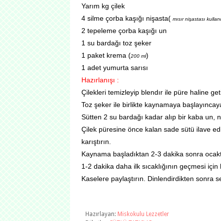
Yarım kg çilek
4 silme çorba kaşığı nişasta(
mısır nişastası kulla
2 tepeleme çorba kaşığı un
1 su bardağı toz şeker
1 paket krema (
)
200 ml
1 adet yumurta sarısı
Hazırlanışı :
Çilekleri temizleyip blendır ile püre haline geti
Toz şeker ile birlikte kaynamaya başlayıncaya
Sütten 2 su bardağı kadar alıp bir kaba un, niş
Çilek püresine önce kalan sade sütü ilave ed
karıştırın.
Kaynama başladıktan 2-3 dakika sonra ocakt
1-2 dakika daha ilk sıcaklığının geçmesi için k
Kaselere paylaştırın. Dinlendirdikten sonra s
Hazırlayan:
Miskokulu Lezzetler