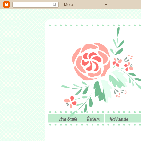
Ana Sayfa
İletişim
Hakkımda