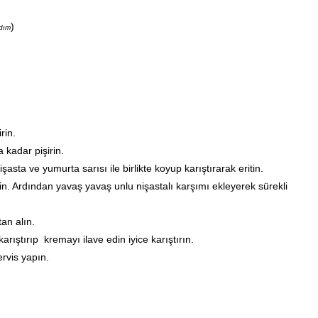
)
ndım
rin.
 kadar pişirin.
asta ve yumurta sarısı ile birlikte koyup karıştırarak eritin.
in. Ardından yavaş yavaş unlu nişastalı karşımı ekleyerek sürekli
an alın.
arıştırıp kremayı ilave edin iyice karıştırın.
ervis yapın.