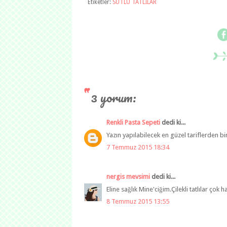
Etiketler:
SÜTLÜ TATLILAR
3 yorum:
Renkli Pasta Sepeti
dedi ki...
Yazın yapılabilecek en güzel tariflerden biri..
7 Temmuz 2015 18:34
nergis mevsimi
dedi ki...
Eline sağlık Mine'ciğim.Çilekli tatlılar çok 
8 Temmuz 2015 13:55