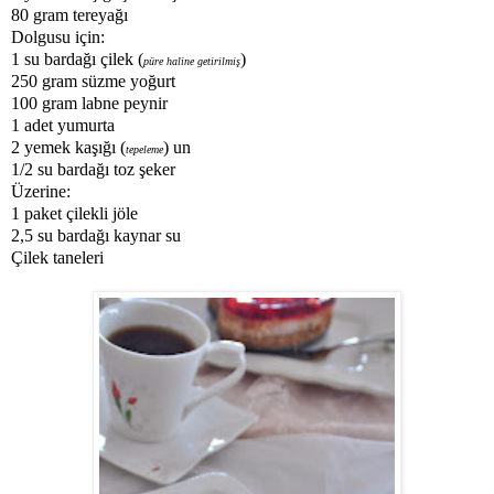
80 gram tereyağı
Dolgusu için:
1 su bardağı çilek (
)
püre haline getirilmiş
250 gram süzme yoğurt
100 gram labne peynir
1 adet yumurta
2 yemek kaşığı (
) un
tepeleme
1/2 su bardağı toz şeker
Üzerine:
1 paket çilekli jöle
2,5 su bardağı kaynar su
Çilek taneleri