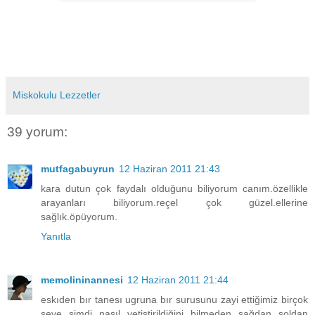
Miskokulu Lezzetler
39 yorum:
mutfagabuyrun
12 Haziran 2011 21:43
kara dutun çok faydalı olduğunu biliyorum canım.özellikle
arayanları biliyorum.reçel çok güzel.ellerine
sağlık.öpüyorum.
Yanıtla
memolininannesi
12 Haziran 2011 21:44
eskıden bır tanesı ugruna bır surusunu zayi ettiğimiz birçok
şeye şimdi nasıl yetiştirildiğini bilmeden sağdan soldan