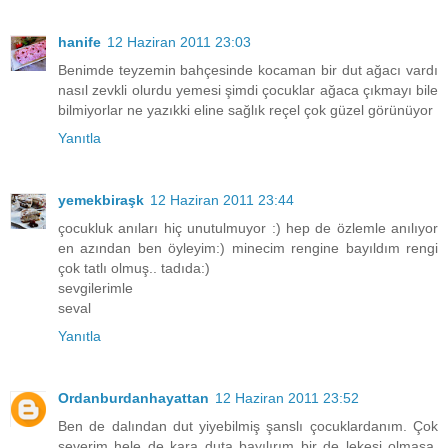
hanife
12 Haziran 2011 23:03
Benimde teyzemin bahçesinde kocaman bir dut ağacı vardı
nasıl zevkli olurdu yemesi şimdi çocuklar ağaca çıkmayı bile
bilmiyorlar ne yazıkki eline sağlık reçel çok güzel görünüyor
Yanıtla
yemekbiraşk
12 Haziran 2011 23:44
çocukluk anıları hiç unutulmuyor :) hep de özlemle anılıyor
en azından ben öyleyim:) minecim rengine bayıldım rengi
çok tatlı olmuş.. tadıda:)
sevgilerimle
seval
Yanıtla
Ordanburdanhayattan
12 Haziran 2011 23:52
Ben de dalından dut yiyebilmiş şanslı çocuklardanım. Çok
severim hele de kara duta bayılırım bir de lekesi olmasa.