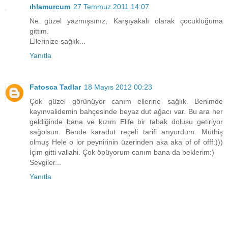
ıhlamurcum
27 Temmuz 2011 14:07
Ne güzel yazmışsınız, Karşıyakalı olarak çocukluğuma
gittim.
Ellerinize sağlık...
Yanıtla
Fatosca Tadlar
18 Mayıs 2012 00:23
Çok güzel görünüyor canım ellerine sağlık. Benimde
kayınvalidemin bahçesinde beyaz dut ağacı var. Bu ara her
geldiğinde bana ve kızım Elife bir tabak dolusu getiriyor
sağolsun. Bende karadut reçeli tarifi arıyordum. Müthiş
olmuş Hele o lor peynirinin üzerinden aka aka of of offf:)))
İçim gitti vallahi. Çok öpüyorum canım bana da beklerim:)
Sevgiler...
Yanıtla