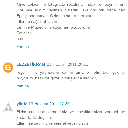
Mine ablacım o fotoğrafta reçelin altındaki lor peyniri mi?
Görünce eridim resmen burada:). Bu görüntü bana hep
Ege'yi hatırlatıyor..Özledim sanırım oraları..
Ellerine sağlık ablacım.
Seni ve Mügeciğimi kocaman öpüyorum:).
Sevgiler..
aslı
Yanıtla
LEZZETİKRAM
13 Haziran 2011 20:01
reçelini hiç yapmadım canım ama o nefis tadı çok iyi
biliyorum ,nasıl da güzel olmuş eline sağlık :)
Yanıtla
yildiz
13 Haziran 2011 22:30
Bizim cocukluk zamanimiz ve cocuklarimizin zamani ne
kadar farkli degil mi....
Ellerinize saglik,yiyenlere afiyetler olsun