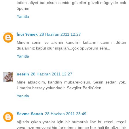
tatlım afiyet bal olsun senide güzeller güzeli mügeyide çok
öperim
Yanıtla
İnci Yemek
28 Haziran 2011 12:27
Minem senin ve ailenin kandilini kutlarım canım .Bütün
dualarınız kabul olur inşallah...çok öpüyorum seni...
Yanıtla
nesrin
28 Haziran 2011 12:27
Mine ablacigim, kandilin mubarekolsun. Sesin sedan yok.
Umarim hersey yolundadir. Sevgiler Berlin`den.
Yanıtla
Sevme Sanatı
28 Haziran 2011 23:49
ağızda çıkan yaralar için bir numaralı ilaç bu reçel. reçeli
veya taze meyvesi hiç farketmez bence her hali ile güzel bir