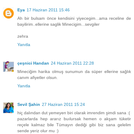
Eya
17 Haziran 2011 15:46
Ah bir bulsam önce kendisini yiyecegim...ama receline de
bayilirim..ellerine saglik Minecigim...sevgiler
zehra
Yanıtla
çeşnici Handan
24 Haziran 2011 22:28
Mineciğim harika olmuş sunumun da süper ellerine sağlık
canım afiyetler olsun.
Yanıtla
Sevil Şahin
27 Haziran 2011 15:24
hiç dalından dut yemeyen biri olarak imrendim şimdi sana :(
pazarlarda hep ararız buılursak hemen o akşam tüketir
reçele kalmaz bile Tümayın dediği gibi biz sana gelelim
sende yeriz olur mu :)