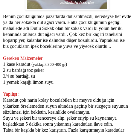
Benim çocukluğumda pazarlarda dut satılmazdı, neredeyse her evde
ya da her sokakta dut ağacı vardı. Hatta çocukluğumun geçtiği
mahallede adı Dutlu Sokak olan bir sokak vardı ki yolun her iki
kenarında onlarca dut ağacı vardı . Çok kez bir kaç iri tanelisini
koparıp yer, kalanlar ise dalından düşer bozulurdu. Yaprakları ise
biz çocukların ipek böceklerine yuva ve yiyecek olurdu...
Gereken Malzemeler
1 kase karadut (
)
yaklaşık 300-400 gr
2 su bardağı toz şeker
3/4 su bardağı su
1 yemek kaşığı limon suyu
Yapılışı :
Karadut çok narin kolay bozulabilen bir meyve olduğu için
yıkarken örselemeden suyun altından geçirip bir süzgeçte suyunun
süzülmesi için bekletin, kesinlikle ovalamayın.
Suyu ve şekeri bir tencereye alıp, şeker eriyip su kaynamaya
başladıktan 5 dakika sonra yıkanmış karadutları ilave edin.
Tahta bir kaşıkla bir kez karıştırın. Fazla karıştırmayın karadutlar