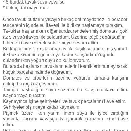
* 8 bardak tavuk suyu veya su
* birkaç dal maydanoz
Önce tavuk butlarını yıkayıp birkaç dal maydanoz ile beraber
tencerenin içinde su ilavesi ile birlikte haşlamaya bıraktım.
Tavuklar haşlanırken diğer tarafta rendelenmiş domatesi çok
az sıvı yağ ilavesi ile soldurdum. Üzerine küçük doğradığım
biberleri ilave ederek sotelemeye devam ettim.
Bir kap içinde 1 kaşık tarhanayı iki kaşık sulandırılmış yoğurt
ile boza kıvamına gelinceye kadar karıştırdım.Yoğurdu
sulandırırken yoğurt suyu da kullanıyorum.
Bu arada haşlanan tavukların etlerini kemiklerinnde ayırarak
küçük parçalar halinde doğradım.
Domates ve biberlerin üzerine yoğurtlu tarhana karışımı
döküp birkaç kez çevirdim.
Tavuğu haşladığım suyu süzerek bu karışıma ilave ettim.
Kaynamaya bıraktım.
Kaynayınca içine şehriyeleri ve tavuk parçalarını ilave ettim.
Şehriyeler pişinceye kadar kaynattım.
Pişmek üzere iken yarım limon suyu ile iyice çırptığım
yumurta sarısını yavaşça karıştırarak çorbanın içine ilave
ettim.
Birkaç taşım daha kaynatıp ocağı kapattım .Bu arada tuzunu