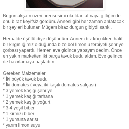
Bugün akşam üzeri prensesimi okuldan almaya gittiğimde
onu biraz keyifsiz gördüm. Annesi gibi her zaman anlatacak
bir şeyleri bulunan Mügem biraz durgun gibiydi sanki.
Herhalde üşüttü diye düşündüm. Annem biz küçükken hafif
bir kırgınlığımız olduğunda bize bol limonlu terbiyeli şehriye
çorbası yapardı. Hemen eve gidince yapayım dedim. Önce
en yakın marketten iki parça tavuk budu aldım. Eve gelince
de hazırlamaya başladım .
Gereken Malzemeler
* İki büyük tavuk budu
* İki domates ( veya iki kaşık domates salçası)
* 3 yemek kaşığı şehriye
* 1 yemek kaşığı tarhana
* 2 yemek kaşığı yoğurt
* 3-4 yeşil biber
* 1 kırmızı biber
* 1 yumurta sarısı
* yarım limon suyu