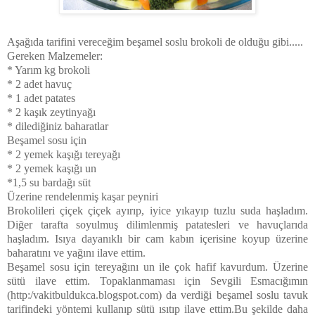
Aşağıda tarifini vereceğim beşamel soslu brokoli de olduğu gibi.....
Gereken Malzemeler:
* Yarım kg brokoli
* 2 adet havuç
* 1 adet patates
* 2 kaşık zeytinyağı
* dilediğiniz baharatlar
Beşamel sosu için
* 2 yemek kaşığı tereyağı
* 2 yemek kaşığı un
*1,5 su bardağı süt
Üzerine rendelenmiş kaşar peyniri
Brokolileri çiçek çiçek ayırıp, iyice yıkayıp tuzlu suda haşladım.
Diğer tarafta soyulmuş dilimlenmiş patatesleri ve havuçlarıda
haşladım. Isıya dayanıklı bir cam kabın içerisine koyup üzerine
baharatını ve yağını ilave ettim.
Beşamel sosu için tereyağını un ile çok hafif kavurdum. Üzerine
sütü ilave ettim. Topaklanmaması için Sevgili Esmacığımın
(http:/vakitbuldukca.blogspot.com) da verdiği beşamel soslu tavuk
tarifindeki yöntemi kullanıp sütü ısıtıp ilave ettim.Bu şekilde daha