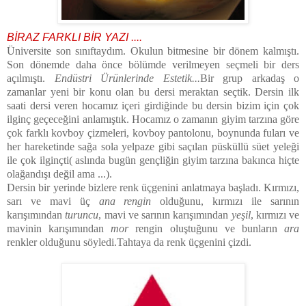
BİRAZ FARKLI BİR YAZI
....
Üniversite son sınıftaydım. Okulun bitmesine bir dönem kalmıştı.
Son dönemde daha önce bölümde verilmeyen seçmeli bir ders
açılmıştı.
Endüstri Ürünlerinde Estetik...
Bir grup arkadaş o
zamanlar yeni bir konu olan bu dersi meraktan seçtik. Dersin ilk
saati dersi veren hocamız içeri girdiğinde bu dersin bizim için çok
ilginç geçeceğini anlamıştık. Hocamız o zamanın giyim tarzına göre
çok farklı kovboy çizmeleri, kovboy pantolonu, boynunda fuları ve
her hareketinde sağa sola yelpaze gibi saçılan püsküllü süet yeleği
ile çok ilginçti( aslında bugün gençliğin giyim tarzına bakınca hiçte
olağandışı değil ama ...).
Dersin bir yerinde bizlere renk üçgenini anlatmaya başladı. Kırmızı,
sarı ve mavi üç
ana rengin
olduğunu, kırmızı ile sarının
karışımından
turuncu
, mavi ve sarının karışımından
yeşil
, kırmızı ve
mavinin karışımından
mor
rengin oluştuğunu ve bunların
ara
renkler olduğunu söyledi.Tahtaya da renk üçgenini çizdi.