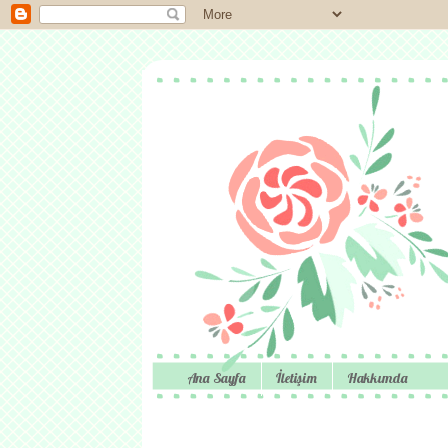
Ana Sayfa
İletişim
Hakkımda