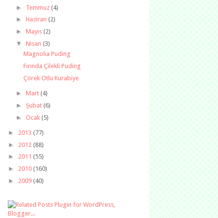
►
Temmuz
(4)
►
Haziran
(2)
►
Mayıs
(2)
▼
Nisan
(3)
Magnolia Puding
Fırında Çilekli Puding
Çörek Otlu Kurabiye
►
Mart
(4)
►
Şubat
(6)
►
Ocak
(5)
►
2013
(77)
►
2012
(88)
►
2011
(55)
►
2010
(160)
►
2009
(40)