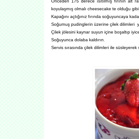
Önceden 175 derece ısıtılmış fırının alt ra
koyulaşmış olmalı cheesecake te olduğu gibi 
Kapağını açtığınız fırında soğuyuncaya kadar
Soğumuş pudinglerin üzerine çilek dilimleri ye
Çilek jölesini kaynar suyun içine boşaltıp iyice
Soğuyunca dolaba kaldırın.
Servis sırasında çilek dilimleri ile süsleyerek