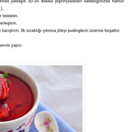
fında yaklaşık 30-35 dakika pişirin(kaseleri salladığınızda hamur
).
 bekletin.
rleştirin.
 karıştırın. İlk sıcaklığı çıkınca jöleyi pudinglerin üzerine boşaltın.
 servis yapın.