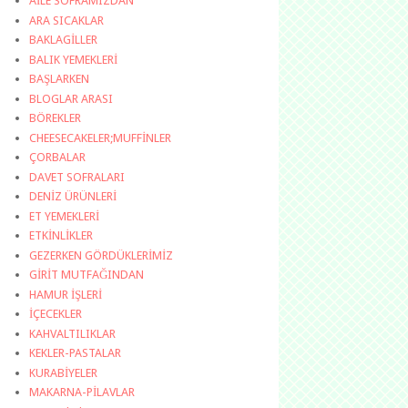
AİLE SOFRAMIZDAN
ARA SICAKLAR
BAKLAGİLLER
BALIK YEMEKLERİ
BAŞLARKEN
BLOGLAR ARASI
BÖREKLER
CHEESECAKELER;MUFFİNLER
ÇORBALAR
DAVET SOFRALARI
DENİZ ÜRÜNLERİ
ET YEMEKLERİ
ETKİNLİKLER
GEZERKEN GÖRDÜKLERİMİZ
GİRİT MUTFAĞINDAN
HAMUR İŞLERİ
İÇECEKLER
KAHVALTILIKLAR
KEKLER-PASTALAR
KURABİYELER
MAKARNA-PİLAVLAR