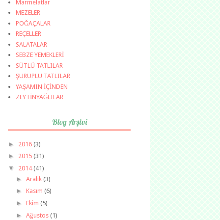
Marmelatlar
MEZELER
POĞAÇALAR
REÇELLER
SALATALAR
SEBZE YEMEKLERİ
SÜTLÜ TATLILAR
ŞURUPLU TATLILAR
YAŞAMIN İÇİNDEN
ZEYTİNYAĞLILAR
Blog Arşivi
►
2016
(3)
►
2015
(31)
▼
2014
(41)
►
Aralık
(3)
►
Kasım
(6)
►
Ekim
(5)
►
Ağustos
(1)