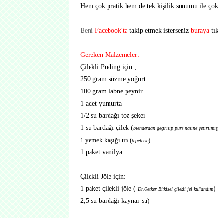
Hem çok pratik hem de tek kişilik sunumu ile çok h
B
eni
Facebook'ta
takip etmek isterseniz
buraya
tı
Gereken Malzemeler:
Çilekli Puding için ;
250 gram süzme yoğurt
100 gram labne peynir
1 adet yumurta
1/2 su bardağı toz şeker
1 su bardağı çilek (
blenderdan geçirilip püre haline getirilmiş
1 yemek kaşığı un (
)
tepeleme
1 paket vanilya
Çilekli Jöle için:
1 paket çilekli jöle (
)
Dr.Oetker Bitkisel çilekli jel kullandım
2,5 su bardağı kaynar su)